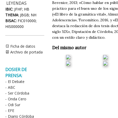
Berenice, 2013; «Cómo hablar en públi
LEYENDAS
práctico para el buen uso de los sign
IBIC:
JFHF; HB
(«El libro de la gramática vital», Almu
THEMA:
JBGB; NH
Adolescencia», Toromítico, 2016, y «E
BISAC:
FIC010000;
destaca la redacción de dos tesis doc
HIS000000
siglo XIX», Diputación de Córdoba, 2
con un estilo claro y didáctico.
Ficha de datos
Del mismo autor
Archivo de portada
DOSIER DE
PRENSA:
-
El Debate
-
ABC
-
Ser Córdoba
-
Onda Cero
-
Odi Sur
-
EFE
-
Diario Córdoba