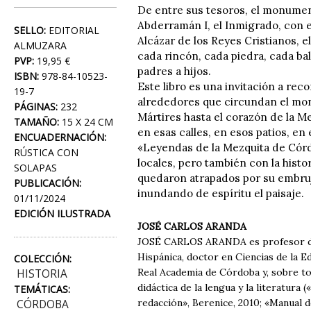
De entre sus tesoros, el monumen
Abderramán I, el Inmigrado, con e
SELLO:
EDITORIAL
Alcázar de los Reyes Cristianos, el
ALMUZARA
cada rincón, cada piedra, cada bal
PVP:
19,95 €
padres a hijos.
ISBN:
978-84-10523-
Este libro es una invitación a rec
19-7
alrededores que circundan el mo
PÁGINAS:
232
Mártires hasta el corazón de la Me
TAMAÑO:
15 X 24 CM
en esas calles, en esos patios, en 
ENCUADERNACIÓN:
«Leyendas de la Mezquita de Córd
RÚSTICA CON
locales, pero también con la histo
SOLAPAS
quedaron atrapados por su embruj
PUBLICACIÓN:
inundando de espíritu el paisaje.
01/11/2024
EDICIÓN ILUSTRADA
JOSÉ CARLOS ARANDA
JOSÉ CARLOS ARANDA es profesor de 
Hispánica, doctor en Ciencias de la 
COLECCIÓN:
Real Academia de Córdoba y, sobre t
HISTORIA
didáctica de la lengua y la literatur
TEMÁTICAS:
redacción», Berenice, 2010; «Manual d
CÓRDOBA