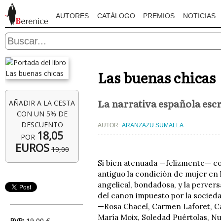
AUTORES
CATÁLOGO
PREMIOS
NOTICIAS
Las buenas chicas
La narrativa española esc
AÑADIR A LA CESTA
CON UN 5% DE
DESCUENTO
AUTOR:
ARANZAZU SUMALLA
18,05
POR
EUROS
19,00
Si bien atenuada —felizmente— con
antiguo la condición de mujer en l
angelical, bondadosa, y la pervers
del canon impuesto por la sociedad
—Rosa Chacel, Carmen Laforet, Ca
María Moix, Soledad Puértolas, N
PVP:
19,00 €