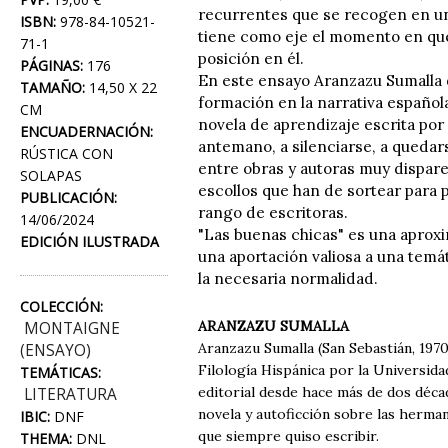
recurrentes que se recogen en un
ISBN:
978-84-10521-
tiene como eje el momento en que 
71-1
posición en él.
PÁGINAS:
176
En este ensayo Aranzazu Sumalla 
TAMAÑO:
14,50 X 22
formación en la narrativa española
CM
novela de aprendizaje escrita po
ENCUADERNACIÓN:
antemano, a silenciarse, a quedar
RÚSTICA CON
entre obras y autoras muy dispares 
SOLAPAS
escollos que han de sortear para p
PUBLICACIÓN:
rango de escritoras.
14/06/2024
"Las buenas chicas" es una aproxim
EDICIÓN ILUSTRADA
una aportación valiosa a una temá
la necesaria normalidad.
COLECCIÓN:
ARANZAZU SUMALLA
MONTAIGNE
Aranzazu Sumalla (San Sebastián, 1970
(ENSAYO)
Filología Hispánica por la Universid
TEMÁTICAS:
editorial desde hace más de dos déca
LITERATURA
novela y autoficción sobre las herman
IBIC:
DNF
que siempre quiso escribir.
THEMA:
DNL