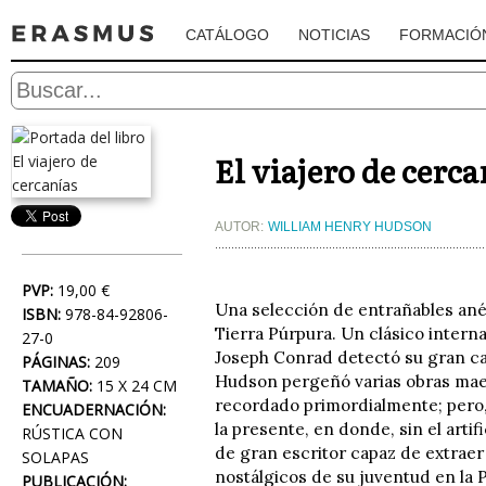
CATÁLOGO
NOTICIAS
FORMACIÓ
El viajero de cerca
AUTOR:
WILLIAM HENRY HUDSON
PVP:
19,00 €
Una selección de entrañables ané
ISBN:
978-84-92806-
Tierra Púrpura. Un clásico interna
27-0
Joseph Conrad detectó su gran cal
PÁGINAS:
209
Hudson pergeñó varias obras maest
TAMAÑO:
15 X 24 CM
recordado primordialmente; pero, 
ENCUADERNACIÓN:
la presente, en donde, sin el artif
RÚSTICA CON
de gran escritor capaz de extraer
SOLAPAS
nostálgicos de su juventud en la 
PUBLICACIÓN: