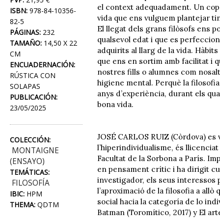
el context adequadament. Un cop d
ISBN:
978-84-10356-
vida que ens vulguem plantejar tin
82-5
El llegat dels grans filòsofs ens 
PÁGINAS:
232
qualsevol edat i que es perfeccio
TAMAÑO:
14,50 X 22
adquirits al llarg de la vida. Hàb
CM
que ens en sortim amb facilitat i 
ENCUADERNACIÓN:
nostres fills o alumnes com nosalt
RÚSTICA CON
higiene mental. Perquè la filosof
SOLAPAS
anys d’experiència, durant els qua
PUBLICACIÓN:
bona vida.
23/05/2025
JOSÉ CARLOS RUIZ (Còrdova) es va
COLECCIÓN:
l’hiperindividualisme, és llicenciat
MONTAIGNE
Facultat de la Sorbona a París. Im
(ENSAYO)
en pensament crític i ha dirigit cu
TEMÁTICAS:
investigador, els seus interessos p
FILOSOFÍA
l’aproximació de la filosofia a all
IBIC:
HPM
social hacia la categoría de lo ind
THEMA:
QDTM
Batman (Toromítico, 2017) y El art