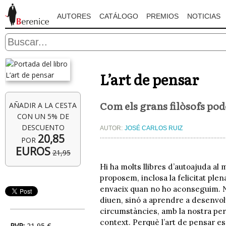
AUTORES
CATÁLOGO
PREMIOS
NOTICIAS
L’art de pensar
Com els grans filòsofs pod
AÑADIR A LA CESTA
CON UN 5% DE
DESCUENTO
AUTOR:
JOSÉ CARLOS RUIZ
20,85
POR
EUROS
21,95
Hi ha molts llibres d’autoajuda a
proposem, inclosa la felicitat plen
envaeix quan no ho aconseguim. No 
diuen, sinó a aprendre a desenvol
circumstàncies, amb la nostra per
context. Perquè l’art de pensar e
PVP:
21,95 €