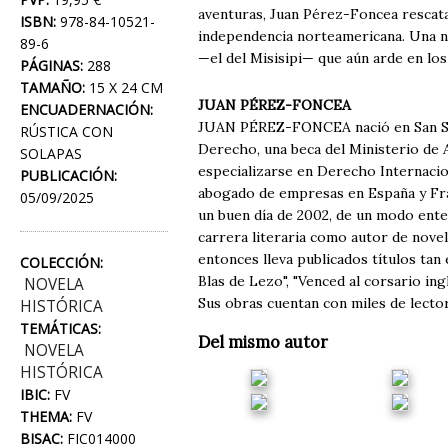
aventuras, Juan Pérez-Foncea rescata 
ISBN:
978-84-10521-
independencia norteamericana. Una no
89-6
—el del Misisipi— que aún arde en l
PÁGINAS:
288
TAMAÑO:
15 X 24 CM
JUAN PÉREZ-FONCEA
ENCUADERNACIÓN:
JUAN PÉREZ-FONCEA nació en San Seb
RÚSTICA CON
Derecho, una beca del Ministerio de 
SOLAPAS
especializarse en Derecho Internacio
PUBLICACIÓN:
abogado de empresas en España y Fran
05/09/2025
un buen día de 2002, de un modo enter
carrera literaria como autor de novel
entonces lleva publicados títulos tan 
COLECCIÓN:
Blas de Lezo", "Venced al corsario ing
NOVELA
Sus obras cuentan con miles de lector
HISTÓRICA
TEMÁTICAS:
Del mismo autor
NOVELA
HISTÓRICA
IBIC:
FV
THEMA:
FV
BISAC:
FIC014000