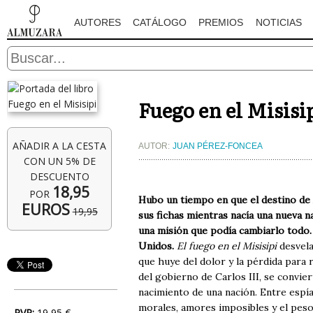
AUTORES
CATÁLOGO
PREMIOS
NOTICIAS
Fuego en el Misisi
AÑADIR A LA CESTA
AUTOR:
JUAN PÉREZ-FONCEA
CON UN 5% DE
DESCUENTO
18,95
POR
Hubo un tiempo en que el destino de 
EUROS
19,95
sus fichas mientras nacía una nueva n
una misión que podía cambiarlo todo. 
Unidos.
El fuego en el Misisipi
desvela
que huye del dolor y la pérdida para r
del gobierno de Carlos III, se convier
nacimiento de una nación. Entre espía
morales, amores imposibles y el peso 
PVP:
19,95 €