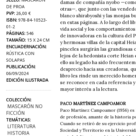
damas de compañía nyobo —como Se
DE PROA
otras—, que junto con las vendedo
PVP:
26,00 €
blanco shirabyoshi y las monjas bu
ISBN:
978-84-10523-
en estas páginas. A lo largo del lib
01-2
vida social y los comportamientos
PÁGINAS:
546
de innovadoras en la cultura del 
TAMAÑO:
15 X 24 CM
y hermosas villas de la capital Heia
ENCUADERNACIÓN:
pinceles surgirán las grandiosas ob
RÚSTICA CON
lejos de la hedonista corte Heian
SOLAPAS
ello su legado ha sido frecuente
PUBLICACIÓN:
desprecio hacia sus creadoras, qui
06/09/2024
libro les rinde un merecido homen
EDICIÓN ILUSTRADA
se reconoce en cada referencia y 
mayor interés a la lectura.
COLECCIÓN:
PACO MARTÍNEZ CAMPOAMOR
MASCARÓN NO
Paco Martínez Campoamor (1956) es 
FICCIÓN
de profesión, amante de la historia p
TEMÁTICAS:
Cuando se retiró de su ejercicio prof
LITERATURA
Sociedad y Territorio en la Universid
HISTORIA