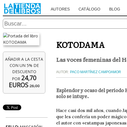
AUTORES
CATÁLOGO
BLOG
KOTODAMA
Las voces femeninas del H
AÑADIR A LA CESTA
CON UN 5% DE
DESCUENTO
AUTOR:
PACO MARTÍNEZ CAMPOAMOR
24,70
POR
EUROS
26,00
Esplendor y ocaso del período H
solo se intuye.
Hace casi dos mil años, cuando Jap
que les confería un poder mágico 
el autor con «estampas japonesas»
SELLO:
MASCARÓN