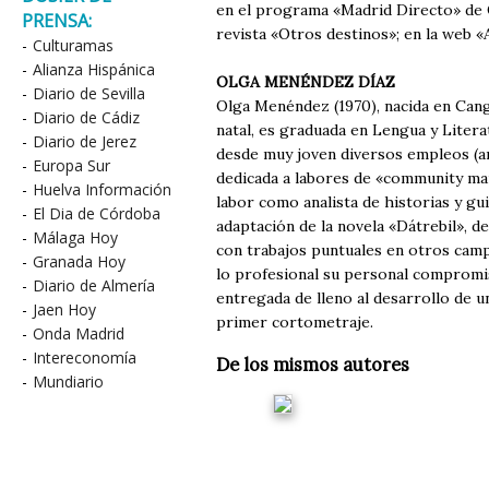
en el programa «Madrid Directo» de On
PRENSA:
revista «Otros destinos»; en la web «
-
Culturamas
-
Alianza Hispánica
OLGA MENÉNDEZ DÍAZ
-
Diario de Sevilla
Olga Menéndez (1970), nacida en Canga
-
Diario de Cádiz
natal, es graduada en Lengua y Liter
-
Diario de Jerez
desde muy joven diversos empleos (ar
-
Europa Sur
dedicada a labores de «community ma
-
Huelva Información
labor como analista de historias y gu
-
El Dia de Córdoba
adaptación de la novela «Dátrebil», de
-
Málaga Hoy
con trabajos puntuales en otros campo
-
Granada Hoy
lo profesional su personal compromis
-
Diario de Almería
entregada de lleno al desarrollo de u
-
Jaen Hoy
primer cortometraje.
-
Onda Madrid
-
Intereconomía
De los mismos autores
-
Mundiario