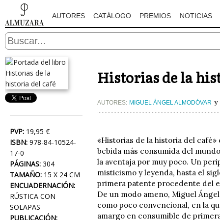
AUTORES
CATÁLOGO
PREMIOS
NOTICIAS
Historias de la his
y
AUTORES:
MIGUEL ÁNGEL ALMODÓVAR
PVP:
19,95 €
«Historias de la historia del café» 
ISBN:
978-84-10524-
bebida más consumida del mundo, 
17-0
la aventaja por muy poco. Un peri
PÁGINAS:
304
misticismo y leyenda, hasta el sig
TAMAÑO:
15 X 24 CM
primera patente procedente del es
ENCUADERNACIÓN:
De un modo ameno, Miguel Ángel 
RÚSTICA CON
como poco convencional, en la que
SOLAPAS
amargo en consumible de primera n
PUBLICACIÓN: