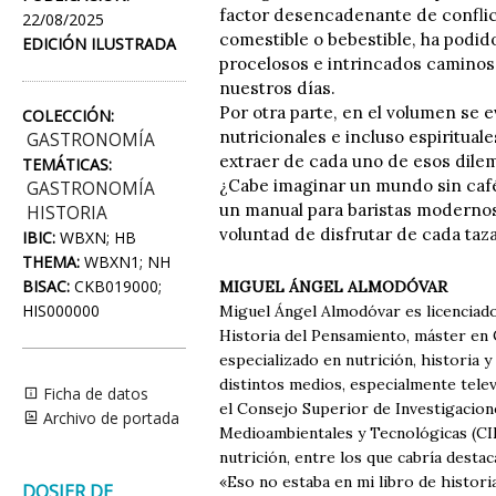
factor desencadenante de conflic
22/08/2025
comestible o bebestible, ha podid
EDICIÓN ILUSTRADA
procelosos e intrincados caminos 
nuestros días.
Por otra parte, en el volumen se 
COLECCIÓN:
nutricionales e incluso espirituale
GASTRONOMÍA
extraer de cada uno de esos dilem
TEMÁTICAS:
¿Cabe imaginar un mundo sin café
GASTRONOMÍA
un manual para baristas modernos,
HISTORIA
voluntad de disfrutar de cada taza
IBIC:
WBXN; HB
THEMA:
WBXN1; NH
BISAC:
CKB019000;
MIGUEL ÁNGEL ALMODÓVAR
HIS000000
Miguel Ángel Almodóvar es licenciado
Historia del Pensamiento, máster en 
especializado en nutrición, historia 
distintos medios, especialmente telev
Ficha de datos
el Consejo Superior de Investigacione
Archivo de portada
Medioambientales y Tecnológicas (CIEM
nutrición, entre los que cabría desta
«Eso no estaba en mi libro de histori
DOSIER DE