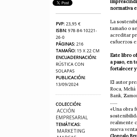
imprescindi
normativa e
La sostenib
PVP:
23,95 €
tamaño o se
ISBN:
978-84-10221-
acreditar p
26-0
esfuerzos e
PÁGINAS:
216
TAMAÑO:
15 X 22 CM
Este libro o
ENCUADERNACIÓN:
a paso, en 
RÚSTICA CON
fortalecer 
SOLAPAS
PUBLICACIÓN:
El autor pr
13/09/2024
Roca, Meliá 
Bank, Zamor
......
COLECCIÓN:
«Una obra f
ACCIÓN
sostenibili
EMPRESARIAL
realmente c
TEMÁTICAS:
nueva venta
MARKETING
Gonzalo Bru