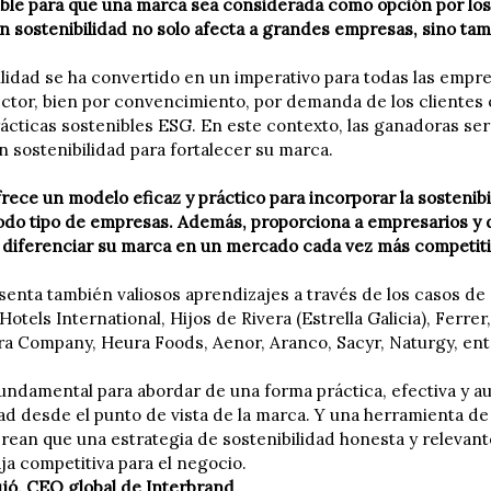
ble para que una marca sea considerada como opción por los c
n sostenibilidad no solo afecta a grandes empresas, sino ta
ilidad se ha convertido en un imperativo para todas las emp
ctor, bien por convencimiento, por demanda de los clientes 
rácticas sostenibles ESG. En este contexto, las ganadoras ser
n sostenibilidad para fortalecer su marca.
frece un modelo eficaz y práctico para incorporar la sostenib
todo tipo de empresas. Además, proporciona a empresarios y d
y diferenciar su marca en un mercado cada vez más competiti
esenta también valiosos aprendizajes a través de los casos d
Hotels International, Hijos de Rivera (Estrella Galicia), Ferrer
a Company, Heura Foods, Aenor, Aranco, Sacyr, Naturgy, ent
undamental para abordar de una forma práctica, efectiva y aut
dad desde el punto de vista de la marca. Y una herramienta de 
rean que una estrategia de sostenibilidad honesta y relevan
ja competitiva para el negocio.
jó, CEO global de Interbrand