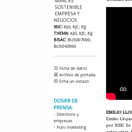
MARCAS
SOSTENIBLE
EMPRESA Y
NEGOCIOS
IBIC:
KJG; KJC; KJJ
THEMA:
KJG; KJC; KJJ
BISAC:
BUS007000;
BUS043000
Ficha de datos
Archivo de portada
Echa un vistazo
DOSIER DE
PRENSA:
EMILIO LLO
-
Directivos y
Emilio Llopi
empresas
por IESE. Es
-
Puro marketing
entre otras. 