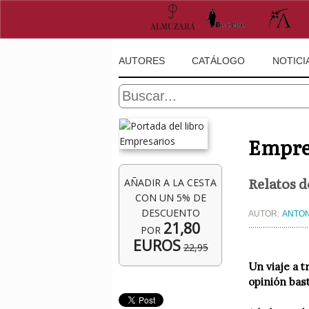
AUTORES
CATÁLOGO
NOTICI
Empre
Relatos d
AÑADIR A LA CESTA
CON UN 5% DE
DESCUENTO
AUTOR:
ANTON
21,80
POR
EUROS
22,95
Un viaje a 
opinión bas