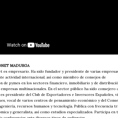
ONET MADURGA
t es empresario. Ha sido fundador y presidente de varias empresa
te actividad internacional, así como miembro de consejos de
ón de pymes en los sectores financiero, inmobiliario y de distribuc
n empresas multinacionales. En el sector público ha sido consejero 
 es presidente del Club de Exportadores e Inversores Españoles, 
es, vocal de varios centros de pensamiento económico y del Conse
geniería, recursos humanos y tecnología. Publica con frecuencia tr
ica y generalista, así como estudios especializados. Participa en t
a conferencias ante diversos tipos de audiencias.