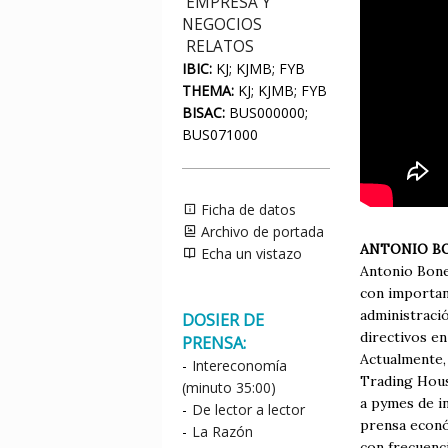
EMPRESA Y
NEGOCIOS
RELATOS
IBIC:
KJ; KJMB; FYB
THEMA:
KJ; KJMB; FYB
BISAC:
BUS000000;
BUS071000
Ficha de datos
Archivo de portada
ANTONIO B
Echa un vistazo
Antonio Bone
con importan
administraci
DOSIER DE
directivos e
PRENSA:
Actualmente,
-
Intereconomía
Trading Hous
(minuto 35:00)
a pymes de in
-
De lector a lector
prensa económ
-
La Razón
con frecuenci