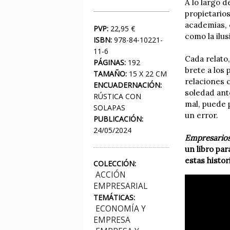
A lo largo 
propietario
academias, 
PVP:
22,95 €
como la ilus
ISBN:
978-84-10221-
11-6
Cada relato
PÁGINAS:
192
brete a los 
TAMAÑO:
15 X 22 CM
relaciones c
ENCUADERNACIÓN:
soledad ante
RÚSTICA CON
mal, puede 
SOLAPAS
un error.
PUBLICACIÓN:
24/05/2024
Empresario
un libro pa
estas histor
COLECCIÓN:
ACCIÓN
EMPRESARIAL
TEMÁTICAS:
ECONOMÍA Y
EMPRESA