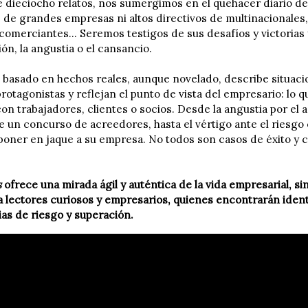
de dieciocho relatos, nos sumergimos en el quehacer diario d
s de grandes empresas ni altos directivos de multinacionales
comerciantes... Seremos testigos de sus desafíos y victori
ión, la angustia o el cansancio.
, basado en hechos reales, aunque novelado, describe situac
protagonistas y reflejan el punto de vista del empresario: lo 
on trabajadores, clientes o socios. Desde la angustia por el 
 un concurso de acreedores, hasta el vértigo ante el riesgo e
poner en jaque a su empresa. No todos son casos de éxito y 
s
ofrece una mirada ágil y auténtica de la vida empresarial, si
ra lectores curiosos y empresarios, quienes encontrarán iden
ias de riesgo y superación.