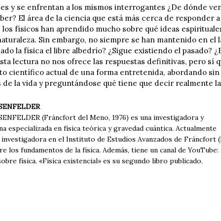
es y se enfrentan a los mismos interrogantes ¿De dónde v
er? El área de la ciencia que está más cerca de responder a e
o, los físicos han aprendido mucho sobre qué ideas espiritual
 naturaleza. Sin embargo, no siempre se han mantenido en el l
do la física el libre albedrío? ¿Sigue existiendo el pasado? ¿
ta lectura no nos ofrece las respuestas definitivas, pero sí 
o científico actual de una forma entretenida, abordando sin
 de la vida y preguntándose qué tiene que decir realmente la
SSENFELDER
NFELDER (Fráncfort del Meno, 1976) es una investigadora y
a especializada en física teórica y gravedad cuántica. Actualmente
 investigadora en el Instituto de Estudios Avanzados de Fráncfort 
bre los fundamentos de la física. Además, tiene un canal de YouTub
sobre física. «Física existencial» es su segundo libro publicado.