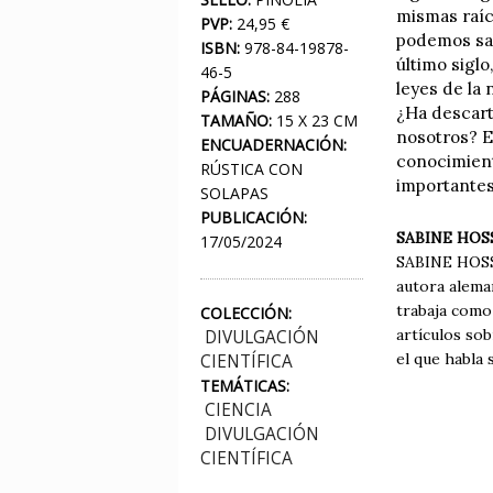
mismas raíc
PVP:
24,95 €
podemos sab
ISBN:
978-84-19878-
último sigl
46-5
leyes de la
PÁGINAS:
288
¿Ha descarta
TAMAÑO:
15 X 23 CM
nosotros? Es
ENCUADERNACIÓN:
conocimient
RÚSTICA CON
importantes
SOLAPAS
PUBLICACIÓN:
SABINE HO
17/05/2024
SABINE HOSSE
autora aleman
trabaja como
COLECCIÓN:
artículos so
DIVULGACIÓN
el que habla 
CIENTÍFICA
TEMÁTICAS:
CIENCIA
DIVULGACIÓN
CIENTÍFICA