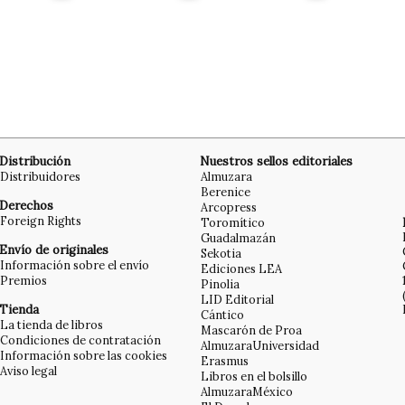
Distribución
Nuestros sellos editoriales
Distribuidores
Almuzara
Berenice
Derechos
Arcopress
Foreign Rights
Toromítico
Guadalmazán
Envío de originales
Sekotia
Información sobre el envío
Ediciones LEA
Premios
Pinolia
LID Editorial
Tienda
Cántico
La tienda de libros
Mascarón de Proa
Condiciones de contratación
AlmuzaraUniversidad
Información sobre las cookies
Erasmus
Aviso legal
Libros en el bolsillo
AlmuzaraMéxico