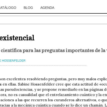
CATÁLOGO
BLOG
AGENDA
 existencial
científica para las preguntas importantes de la
E HOSSENFELDER
 son excelentes resolviendo preguntas, pero muy malos expl
s en ellas. Sabine Hossenfelder cree que esta actitud de «oc
las pseudociencias, y se propone remediarlo en las páginas de
tora, no es casualidad que el entrelazamiento cuántico y la e
caciones a las que recurren los curanderos alternativos, o que
racias a la mecánica cuántica cuando se lo dice un chamán. La 