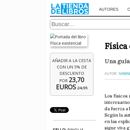
AUTORES
Física
Una guía 
AÑADIR A LA CESTA
CON UN 5% DE
DESCUENTO
AUTOR:
SABIN
23,70
POR
EUROS
24,95
Los físicos
interesarno
da fuerza a 
Según la au
en las expli
sigue viva g
SELLO:
PINOLIA