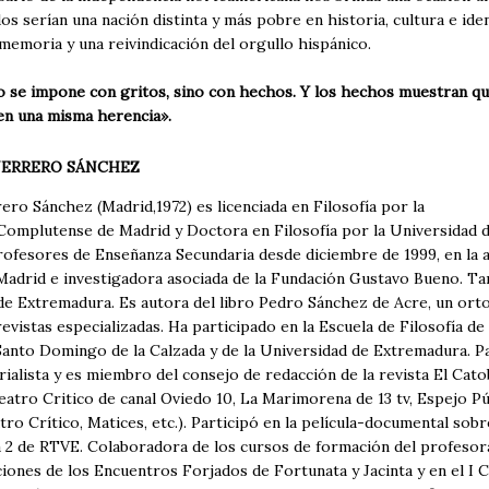
s serían una nación distinta y más pobre en historia, cultura e iden
memoria y una reivindicación del orgullo hispánico.
o se impone con gritos, sino con hechos. Y los hechos muestran qu
en una misma herencia».
UERRERO SÁNCHEZ
ero Sánchez (Madrid,1972) es licenciada en Filosofía por la
Complutense de Madrid y Doctora en Filosofía por la Universidad d
ofesores de Enseñanza Secundaria desde diciembre de 1999, en la ac
Madrid e investigadora asociada de la Fundación Gustavo Bueno. Tam
de Extremadura. Es autora del libro Pedro Sánchez de Acre, un orto
revistas especializadas. Ha participado en la Escuela de Filosofía 
Santo Domingo de la Calzada y de la Universidad de Extremadura. Pa
alista y es miembro del consejo de redacción de la revista El Cato
Teatro Critico de canal Oviedo 10, La Marimorena de 13 tv, Espejo Púb
tro Crítico, Matices, etc.). Participó en la película-documental sobr
a 2 de RTVE. Colaboradora de los cursos de formación del profesor
iciones de los Encuentros Forjados de Fortunata y Jacinta y en el 