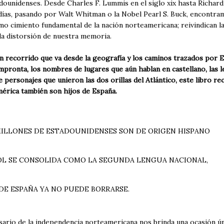
dounidenses. Desde Charles F. Lummis en el siglo xix hasta Richa
días, pasando por Walt Whitman o la Nobel Pearl S. Buck, encontr
mo cimiento fundamental de la nación norteamericana; reivindican la
la distorsión de nuestra memoria.
un recorrido que va desde la geografía y los caminos trazados por E
mpronta, los nombres de lugares que aún hablan en castellano, las 
e personajes que unieron las dos orillas del Atlántico, este libro re
érica también son hijos de España.
MILLONES DE ESTADOUNIDENSES SON DE ORIGEN HISPANO
OL SE CONSOLIDA COMO LA SEGUNDA LENGUA NACIONAL,
DE ESPAÑA YA NO PUEDE BORRARSE.
sario de la independencia norteamericana nos brinda una ocasión ún