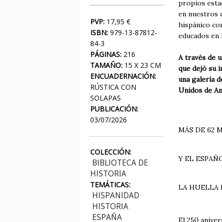
propios esta
en nuestros 
PVP:
17,95 €
hispánico co
ISBN:
979-13-87812-
educados en 
84-3
PÁGINAS:
216
A través de 
TAMAÑO:
15 X 23 CM
que dejó su i
ENCUADERNACIÓN:
una galería d
RÚSTICA CON
Unidos de Am
SOLAPAS
PUBLICACIÓN:
03/07/2026
MÁS DE 62 
COLECCIÓN:
Y EL ESPAÑ
BIBLIOTECA DE
HISTORIA
TEMÁTICAS:
LA HUELLA 
HISPANIDAD
HISTORIA
ESPAÑA
El 250 aniver