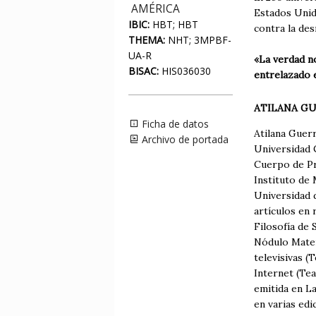
AMÉRICA
Estados Unido
IBIC:
HBT; HBT
contra la des
THEMA:
NHT; 3MPBF-
UA-R
«La verdad n
BISAC:
HIS036030
entrelazado 
ATILANA G
Ficha de datos
Atilana Guerr
Archivo de portada
Universidad 
Cuerpo de Pr
Instituto de 
Universidad 
artículos en 
Filosofía de 
Nódulo Materi
televisivas (
Internet (Tea
emitida en L
en varias ed