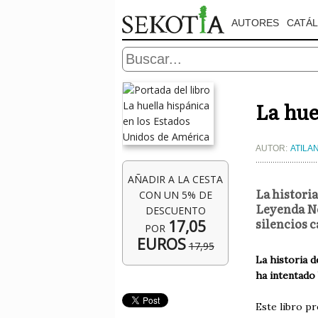
AUTORES
CATÁ
La hue
AUTOR:
ATILA
AÑADIR A LA CESTA
La histori
CON UN 5% DE
Leyenda Ne
DESCUENTO
silencios 
17,05
POR
EUROS
17,95
La historia 
ha intentado 
Este libro pr