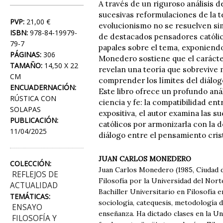
A través de un riguroso análisis d
sucesivas reformulaciones de la t
PVP:
21,00 €
evolucionismo no se resuelven sim
ISBN:
978-84-19979-
de destacados pensadores católic
79-7
papales sobre el tema, exponiendo
PÁGINAS:
306
Monedero sostiene que el carácte
TAMAÑO:
14,50 X 22
revelan una teoría que sobrevive 
CM
comprender los límites del diálogo
ENCUADERNACIÓN:
Este libro ofrece un profundo aná
RÚSTICA CON
ciencia y fe: la compatibilidad en
SOLAPAS
expositiva, el autor examina las s
PUBLICACIÓN:
católicos por armonizarla con la d
11/04/2025
diálogo entre el pensamiento cris
JUAN CARLOS MONEDERO
COLECCIÓN:
Juan Carlos Monedero (1985, Ciudad d
REFLEJOS DE
Filosofía por la Universidad del No
ACTUALIDAD
Bachiller Universitario en Filosofía 
TEMÁTICAS:
sociología, catequesis, metodología d
ENSAYO
enseñanza. Ha dictado clases en la Un
FILOSOFÍA Y