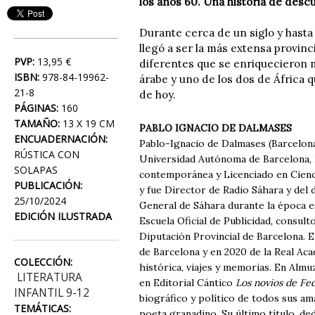
los años 60. Una historia de desc
Durante cerca de un siglo y hasta 
llegó a ser la más extensa provinci
PVP:
13,95 €
diferentes que se enriquecieron 
ISBN:
978-84-19962-
árabe y uno de los dos de África q
21-8
de hoy.
PÁGINAS:
160
TAMAÑO:
13 X 19 CM
PABLO IGNACIO DE DALMASES
ENCUADERNACIÓN:
Pablo-Ignacio de Dalmases (Barcelona
RÚSTICA CON
Universidad Autónoma de Barcelona, 
SOLAPAS
contemporánea y Licenciado en Cienci
PUBLICACIÓN:
y fue Director de Radio Sáhara y del 
25/10/2024
General de Sáhara durante la época e
EDICIÓN ILUSTRADA
Escuela Oficial de Publicidad, consul
Diputación Provincial de Barcelona. 
de Barcelona y en 2020 de la Real Ac
COLECCIÓN:
histórica, viajes y memorias. En Alm
LITERATURA
en Editorial Cántico
Los novios de Fe
INFANTIL 9-12
biográfico y político de todos sus am
TEMÁTICAS:
poeta granadino. Su último título, d