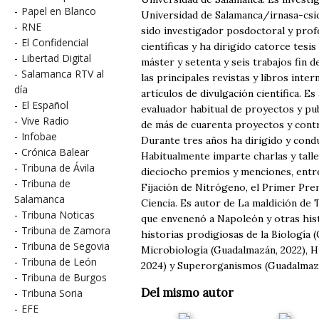
-
Papel en Blanco
Universidad de Salamanca/irnasa-csic 
-
RNE
sido investigador posdoctoral y prof
-
El Confidencial
científicas y ha dirigido catorce tesi
-
Libertad Digital
máster y setenta y seis trabajos fin d
-
Salamanca RTV al
las principales revistas y libros inte
día
artículos de divulgación científica. E
-
El Español
evaluador habitual de proyectos y publ
-
Vive Radio
de más de cuarenta proyectos y contr
-
Infobae
Durante tres años ha dirigido y condu
-
Crónica Balear
Habitualmente imparte charlas y talle
-
Tribuna de Ávila
dieciocho premios y menciones, entr
-
Tribuna de
Fijación de Nitrógeno, el Primer Prem
Salamanca
Ciencia. Es autor de La maldición de 
-
Tribuna Noticas
que envenenó a Napoleón y otras hist
-
Tribuna de Zamora
historias prodigiosas de la Biología (
-
Tribuna de Segovia
Microbiología (Guadalmazán, 2022), H
-
Tribuna de León
2024) y Superorganismos (Guadalmazá
-
Tribuna de Burgos
Del mismo autor
-
Tribuna Soria
-
EFE