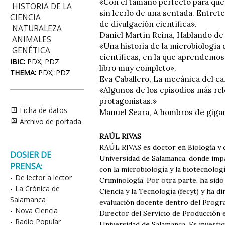
«Con el tamaño perfecto para que
HISTORIA DE LA
sin leerlo de una sentada. Entrete
CIENCIA
de divulgación científica».
NATURALEZA
Daniel Martín Reina, Hablando de 
ANIMALES
«Una historia de la microbiología
GENÉTICA
científicas, en la que aprendemos
IBIC:
PDX; PDZ
libro muy completo».
THEMA:
PDX; PDZ
Eva Caballero, La mecánica del ca
«Algunos de los episodios más rele
protagonistas.»
Ficha de datos
Manuel Seara, A hombros de gigan
Archivo de portada
RAÚL RIVAS
RAÚL RIVAS es doctor en Biología y c
DOSIER DE
Universidad de Salamanca, donde impa
PRENSA:
con la microbiología y la biotecnolog
-
De lector a lector
Criminología. Por otra parte, ha sid
-
La Crónica de
Ciencia y la Tecnología (fecyt) y ha 
Salamanca
evaluación docente dentro del Progra
-
Nova Ciencia
Director del Servicio de Producción e 
-
Radio Popular
Universidad de Salamanca. Es investig