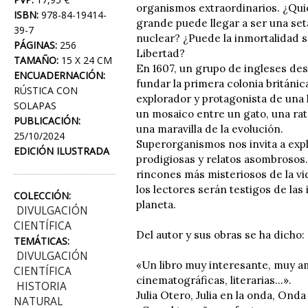
organismos extraordinarios. ¿Qui
ISBN:
978-84-19414-
grande puede llegar a ser una seta
39-7
nuclear? ¿Puede la inmortalidad se
PÁGINAS:
256
Libertad?
TAMAÑO:
15 X 24 CM
En 1607, un grupo de ingleses dese
ENCUADERNACIÓN:
fundar la primera colonia británic
RÚSTICA CON
explorador y protagonista de una 
SOLAPAS
un mosaico entre un gato, una rat
PUBLICACIÓN:
una maravilla de la evolución.
25/10/2024
Superorganismos nos invita a expl
EDICIÓN ILUSTRADA
prodigiosas y relatos asombrosos.
rincones más misteriosos de la vid
los lectores serán testigos de la
COLECCIÓN:
planeta.
DIVULGACIÓN
CIENTÍFICA
Del autor y sus obras se ha dicho:
TEMÁTICAS:
DIVULGACIÓN
«Un libro muy interesante, muy a
CIENTÍFICA
cinematográficas, literarias...».
HISTORIA
Julia Otero, Julia en la onda, Onda
NATURAL