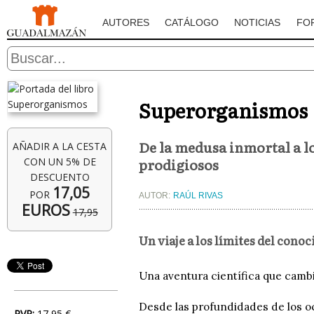
AUTORES
CATÁLOGO
NOTICIAS
FO
Superorganismos
De la medusa inmortal a lo
AÑADIR A LA CESTA
prodigiosos
CON UN 5% DE
DESCUENTO
17,05
POR
AUTOR:
RAÚL RIVAS
EUROS
17,95
Un viaje a los límites del cono
Una aventura científica que cambia
Desde las profundidades de los océ
PVP:
17,95 €