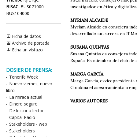
Patxi Barceló, consejero indepe
BISAC:
BUS071000;
investigador en ética y digitali
BUS104000
MYRIAM ALCAIDE
Myriam Alcaide es consejera inde
desarrollado su carrera en JPMo
Ficha de datos
Archivo de portada
SUSANA QUINTÁS
Echa un vistazo
Susana Quintás es consejera ind
España. Es miembro del club de
DOSIER DE PRENSA:
MARGA GARCÍA
-
Tenerife Week
Marga García, exvicepresidenta d
-
Nuevo viernes, nuevo
Combina el asesoramiento a empr
libro
-
La mirada actual
VARIOS AUTORES
-
Dinero seguro
-
De lector a lector
-
Capital Radio
-
Stakeholders - web
-
Stakeholders