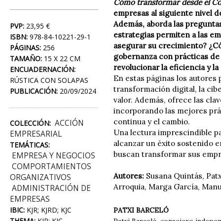
Cómo transformar desde el Co
empresas al siguiente nivel 
Además, aborda las preguntas
PVP:
23,95 €
estrategias permiten a las e
ISBN:
978-84-10221-29-1
asegurar su crecimiento? ¿Có
PÁGINAS:
256
gobernanza con prácticas de g
TAMAÑO:
15 X 22 CM
revolucionar la eficiencia y l
ENCUADERNACIÓN:
En estas páginas los autores 
RÚSTICA CON SOLAPAS
transformación digital, la cib
PUBLICACIÓN:
20/09/2024
valor. Además, ofrece las cl
incorporando las mejores prá
continua y el cambio.
ACCIÓN
COLECCIÓN:
Una lectura imprescindible p
EMPRESARIAL
alcanzar un éxito sostenido en
TEMÁTICAS:
buscan transformar sus empre
EMPRESA Y NEGOCIOS
COMPORTAMIENTOS
Autores:
Susana Quintás, Patx
ORGANIZATIVOS
Arroquia, Marga García, Man
ADMINISTRACIÓN DE
EMPRESAS
IBIC:
KJR; KJRD; KJC
PATXI BARCELÓ
THEMA:
KJR; KJC