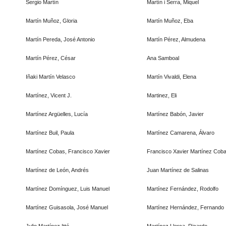
Sergio Martín
Martín i Serra, Miquel
Martín Muñoz, Gloria
Martín Muñoz, Eba
Martín Pereda, José Antonio
Martín Pérez, Almudena
Martín Pérez, César
Ana Samboal
Iñaki Martín Velasco
Martín Vivaldi, Elena
Martínez, Vicent J.
Martinez, Eli
Martínez Argüelles, Lucía
Martínez Babón, Javier
Martínez Buil, Paula
Martínez Camarena, Álvaro
Martínez Cobas, Francisco Xavier
Francisco Xavier Martínez Cob
Martínez de León, Andrés
Juan Martínez de Salinas
Martínez Domínguez, Luis Manuel
Martínez Fernández, Rodolfo
Martínez Guisasola, José Manuel
Martínez Hernández, Fernando