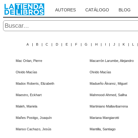
AUTORES
CATÁLOGO
BLOG
A
|
B
|
C
|
D
|
E
|
F
|
G
|
H
|
I
|
J
|
K
|
L
Mac Orlan, Pierre
Macarrón Larumbe, Alejandro
Olvido Macías
Olvido Macías
Madox Roberts, Elizabeth
Madueño Álvarez, Miguel
Maestro, Eckhart
Mahmood-Ahmed, Saliha
Maleh, Mariela
Martiniano Mallavibarrena
Mañes Postigo, Joaquín
Mariana Mangiarotti
Manso Cachazo, Jesús
Mantilla, Santiago