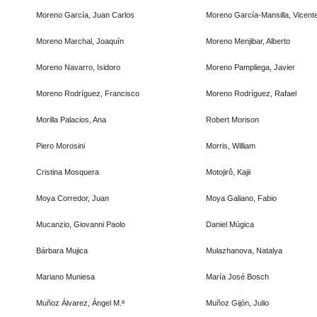
Moreno García, Juan Carlos
Moreno García-Mansilla, Vicent
Moreno Marchal, Joaquín
Moreno Menjibar, Alberto
Moreno Navarro, Isidoro
Moreno Pampliega, Javier
Moreno Rodríguez, Francisco
Moreno Rodríguez, Rafael
Morilla Palacios, Ana
Robert Morison
Piero Morosini
Morris, William
Cristina Mosquera
Motojirô, Kajii
Moya Corredor, Juan
Moya Galiano, Fabio
Mucanzio, Giovanni Paolo
Daniel Múgica
Bárbara Mujica
Mulazhanova, Natalya
Mariano Muniesa
María José Bosch
Muñoz Álvarez, Ángel M.ª
Muñoz Gijón, Julio