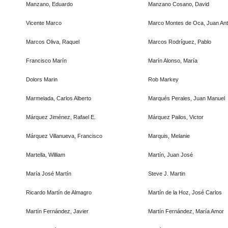
Manzano, Eduardo
Manzano Cosano, David
Vicente Marco
Marco Montes de Oca, Juan Ant
Marcos Oliva, Raquel
Marcos Rodríguez, Pablo
Francisco Marín
Marín Alonso, María
Dolors Marin
Rob Markey
Marmelada, Carlos Alberto
Marqués Perales, Juan Manuel
Márquez Jiménez, Rafael E.
Márquez Pailos, Victor
Márquez Villanueva, Francisco
Marquis, Melanie
Martella, William
Martín, Juan José
María José Martín
Steve J. Martin
Ricardo Martín de Almagro
Martín de la Hoz, José Carlos
Martín Fernández, Javier
Martín Fernández, María Amor