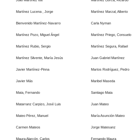
Julio Martínez Itté
Martínez Llorca, Ricardo
Martínez Lucena , Jorge
Martínez Marzal, Alberto
Bienvenido Martínez-Navarro
Carla Nyman
Martínez Pozo, Miguel Ángel
Martínez Priego, Consuelo
Martínez Rubio, Sergio
Martínez Segura, Rafael
Martínez Silvente, María Jesús
Juan Gabriel Martínez
Javier Martínez-Pinna
Martos Rodríguez, Pedro
Javier Más
Maribel Maseda
Mata, Fernando
Santiago Mata
Matarranz Carpizo, José Luis
Juan Mateo
Mateo Pérez, Manuel
María Asunción Mateo
Carmen Mateos
Jorge Matesanz
Maura Alarcón, Carlos
Fernando Maura