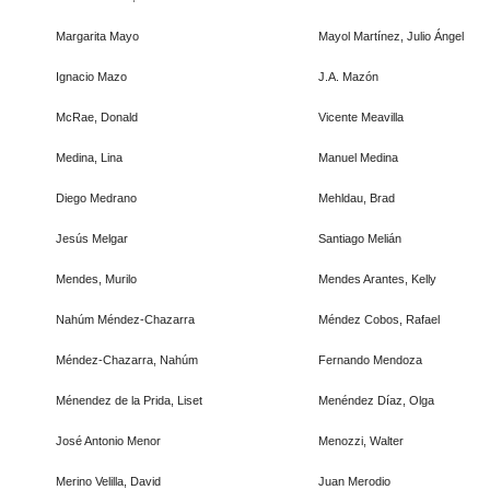
Margarita Mayo
Mayol Martínez, Julio Ángel
Ignacio Mazo
J.A. Mazón
McRae, Donald
Vicente Meavilla
Medina, Lina
Manuel Medina
Diego Medrano
Mehldau, Brad
Jesús Melgar
Santiago Melián
Mendes, Murilo
Mendes Arantes, Kelly
Nahúm Méndez-Chazarra
Méndez Cobos, Rafael
Méndez-Chazarra, Nahúm
Fernando Mendoza
Ménendez de la Prida, Liset
Menéndez Díaz, Olga
José Antonio Menor
Menozzi, Walter
Merino Velilla, David
Juan Merodio