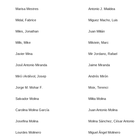
Marisa Mestres
Antonio J. Mialdea
Midal, Fabrice
Miguez Macho, Luis
Miles, Jonathan
Juan Milián
Mills, Mike
Milstein, Marc
Javier Mina
Mir Jordano, Rafael
José Antonio Miranda
Jaime Miranda
Miró i Ardèvol, Josep
Andrés Mirón
Jorge M. Mohar F.
Moix, Terenci
Salvador Molina
Milita Molina
Carolina Molina García
Juan Antonio Molina
Josefina Molina
Molina Sánchez, César Antonio
Lourdes Molinero
Miguel Ángel Molinero