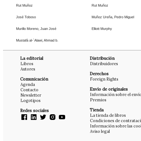
Rut Muñoz
Rut Muñoz
José Toboso
Muñoz Ureña, Pedro Miguel
Murillo Moreno, Juan José
Elliott Murphy
Mustafà al-`Alawi, Ahmad b.
La editorial
Distribución
Libros
Distribuidores
Autores
Derechos
Comunicación
Foreign Rights
Agenda
Envío de originales
Contacto
Información sobre el enví
Newsletter
Premios
Logotipos
Tienda
Redes sociales
La tienda de libros
Condiciones de contratac
Información sobre las coo
Aviso legal