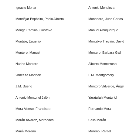
Ignacio Monar
Antonio Monclova
Mondéjar Expósito, Pablo Alberto
Monedero, Juan Carlos
Monge Camina, Gustavo
Manuel Albuquerque
Montale, Eugenio
Montalvo Treviño, David
Montero, Manuel
Montero, Barbara Gail
Nacho Montero
Alberto Monterroso
Vanessa Montfort
L.M. Montgomery
J.M. Bueno
Montoro Valverde, Ángel
Antonio Monturiol Jalón
Yaratullah Monturiol
Mora Alonso, Francisco
Fernando Mora
Morán Álvarez, Mercedes
Celia Morán
Marià Moreno
Moreno, Rafael