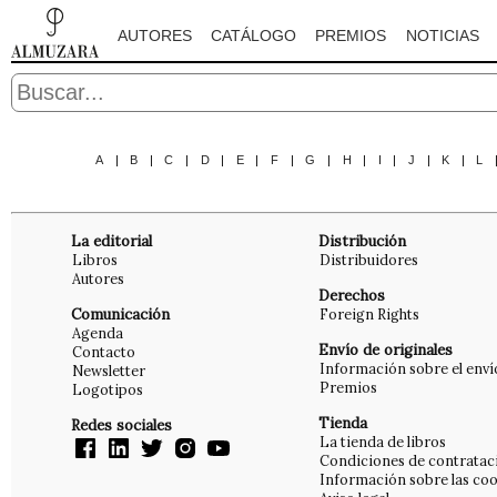
AUTORES
CATÁLOGO
PREMIOS
NOTICIAS
A
|
B
|
C
|
D
|
E
|
F
|
G
|
H
|
I
|
J
|
K
|
L
La editorial
Distribución
Libros
Distribuidores
Autores
Derechos
Comunicación
Foreign Rights
Agenda
Envío de originales
Contacto
Información sobre el enví
Newsletter
Premios
Logotipos
Tienda
Redes sociales
La tienda de libros
Condiciones de contratac
Información sobre las coo