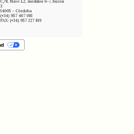
C/8, Nave L2, módulos 6-7, buzón
3
14005 - Córdoba
(+34) 957 467 081
FAX: (+34) 957 227 819
ad