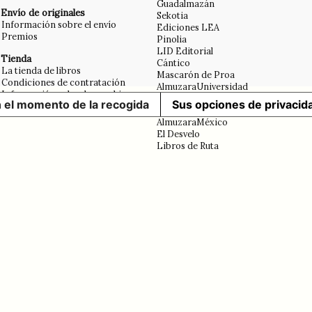
Guadalmazán
Envío de originales
Sekotia
Información sobre el envío
Ediciones LEA
Premios
Pinolia
LID Editorial
Tienda
Cántico
La tienda de libros
Mascarón de Proa
Condiciones de contratación
AlmuzaraUniversidad
Información sobre las cookies
Erasmus
n el momento de la recogida
Sus opciones de privacid
Aviso legal
Libros en el bolsillo
AlmuzaraMéxico
El Desvelo
Libros de Ruta