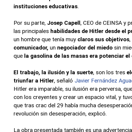
instituciones educativas
.
Por su parte,
Josep Capell
, CEO de CEINSA y pr
las principales
habilidades de Hitler desde el p
un hombre que tenía muy
claros sus objetivos
,
comunicador,
un
negociador del miedo
sin mie
que
la gasolina de las masas era potenciar el
El trabajo, la ilusión y la suerte
, son los tres
e
triunfar a Hitler
, señaló
Javier Fernández Agu
Hitler era imparable, su ilusión era perversa, qu
con los creyentes y crear un espacio vital, y tu
que tras crac del 29 había mucha desesperació
revolución sin desesperación, explicó.
La obra presentada también es una advertenci