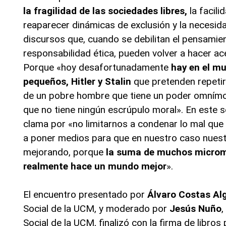
la fragilidad de las sociedades libres,
la facili
reaparecer dinámicas de exclusión y la necesid
discursos que, cuando se debilitan el pensamient
responsabilidad ética, pueden volver a hacer ace
Porque «hoy desafortunadamente
hay en el m
pequeños, Hitler y Stalin
que pretenden repeti
de un pobre hombre que tiene un poder omnímod
que no tiene ningún escrúpulo moral». En este
clama por «no limitarnos a condenar lo mal que 
a poner medios para que en nuestro caso nue
mejorando, porque
la suma de muchos microm
realmente hace un mundo mejor
».
El encuentro presentado por
Álvaro Costas Al
Social de la UCM, y moderado por
Jesús Nuño
,
Social de la UCM, finalizó con la firma de libros 