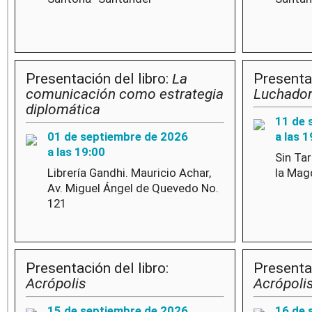
Presentación del libro:
La
Presentac
comunicación como estrategia
Luchado
diplomática
11 de 
01 de septiembre de 2026
a las 1
a las 19:00
Sin Ta
Librería Gandhi. Mauricio Achar,
la Mag
Av. Miguel Ángel de Quevedo No.
121
Presentación del libro:
Presentac
Acrópolis
Acrópoli
15 de septiembre de 2026
16 de 