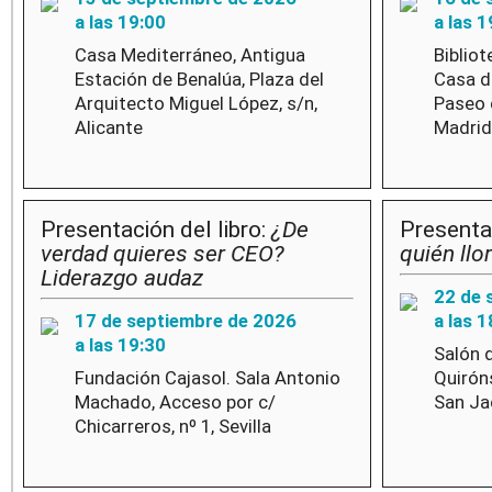
a las 19:00
a las 1
Casa Mediterráneo, Antigua
Bibliot
Estación de Benalúa, Plaza del
Casa de
Arquitecto Miguel López, s/n,
Paseo 
Alicante
Madrid
Presentación del libro:
¿De
Presentac
verdad quieres ser CEO?
quién llo
Liderazgo audaz
22 de 
17 de septiembre de 2026
a las 1
a las 19:30
Salón 
Fundación Cajasol. Sala Antonio
Quiróns
Machado, Acceso por c/
San Jac
Chicarreros, nº 1, Sevilla