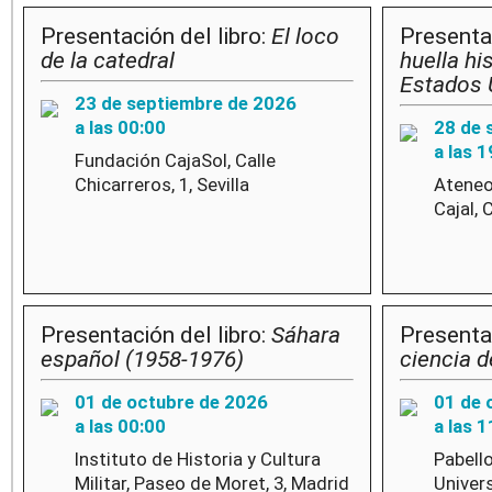
Presentación del libro:
El loco
Presentac
de la catedral
huella hi
Estados 
23 de septiembre de 2026
a las 00:00
28 de 
a las 1
Fundación CajaSol, Calle
Chicarreros, 1, Sevilla
Ateneo
Cajal, 
Presentación del libro:
Sáhara
Presentac
español (1958-1976)
ciencia d
01 de octubre de 2026
01 de 
a las 00:00
a las 1
Instituto de Historia y Cultura
Pabell
Militar, Paseo de Moret, 3, Madrid
Univer