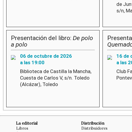
de Junt
s/n, M
Presentación del libro:
De polo
Presentac
a polo
Quemad
06 de octubre de 2026
16 de 
a las 19:00
a las 2
Biblioteca de Castilla la Mancha,
Club Fa
Cuesta de Carlos V, s/n. Toledo
Pontev
(Alcázar), Toledo
La editorial
Distribución
Libros
Distribuidores