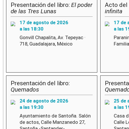
Presentación del libro:
El poder
Acto del 
de las Tres Lunas
infinita
17 de agosto de 2026
17 de 
a las 18:30
a las 1
Gonvill Chapalita, Av. Tepeyac ·
Parani
718, Guadalajara, México
Familia
Presentación del libro:
Presentac
Quemados
Quemad
24 de agosto de 2026
25 de 
a las 19:30
a las 1
Ayuntamiento de Santoña. Salón
Casa d
de actos, Calle Manzanedo 27,
Calle L
Santoña -Santander-
Santan