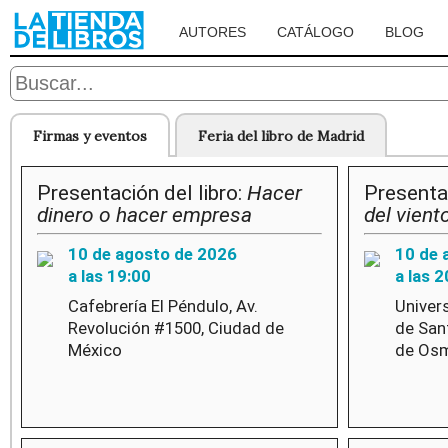
AUTORES
CATÁLOGO
BLOG
Firmas y eventos
Feria del libro de Madrid
Presentación del libro:
Hacer
Presentac
dinero o hacer empresa
del vient
10 de agosto de 2026
10 de 
a las 19:00
a las 2
Cafebrería El Péndulo, Av.
Univer
Revolución #1500, Ciudad de
de San
México
de Osm