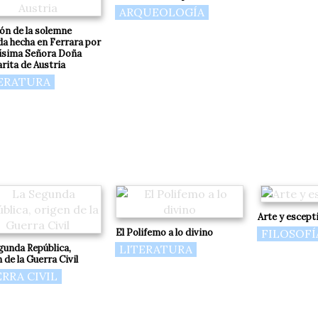
ARQUEOLOGÍA
ión de la solemne
da hecha en Ferrara por
ísima Señora Doña
rita de Austria
ERATURA
Arte y escept
El Polifemo a lo divino
FILOSOFÍ
gunda República,
LITERATURA
 de la Guerra Civil
RRA CIVIL