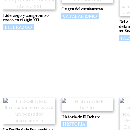
Origen del catalanismo
Liderazgo y compromiso
CATALANISMO
cívico en el siglo XXI
Del At
LIDERAZGO
de la 
as-Sud
ISL
Historia de El Debate
HISTORIA
La Sevilla de la Ilustración a