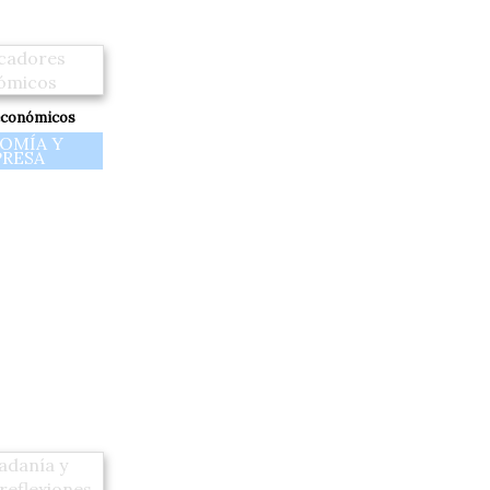
económicos
OMÍA Y
RESA