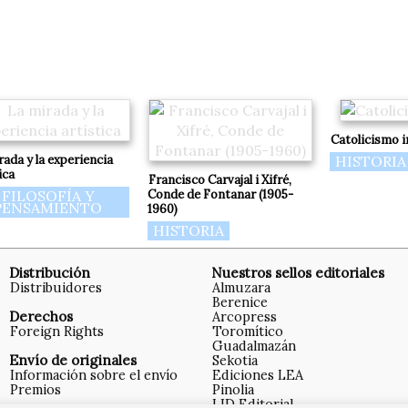
Catolicismo i
rada y la experiencia
HISTORIA
ica
Francisco Carvajal i Xifré,
FILOSOFÍA Y
Conde de Fontanar (1905-
PENSAMIENTO
1960)
HISTORIA
Distribución
Nuestros sellos editoriales
Distribuidores
Almuzara
Berenice
Derechos
Arcopress
Foreign Rights
Toromítico
Guadalmazán
Envío de originales
Sekotia
Información sobre el envío
Ediciones LEA
Premios
Pinolia
LID Editorial