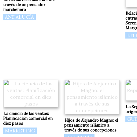
través de un pensador
marchenero
Relac
ANDALUCÍA
entra
Seren
Marga
LIT
La Se
origen
La ciencia de las ventas:
Planificación comercial en
GUE
Hijos de Alejandro Magno: el
diez pasos
pensamiento islámico a
MARKETING
través de sus concepciones