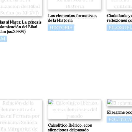
Los elementos formativos
Ciudadanía y 
de la Historia
reflexiones 
las al Níger. La génesis
islamización del Bilad
HISTORIA
FILOSOFÍ
an (ss.XI-XVI)
AM
El rearme occ
POLÍTICA
Calcolítico Ibérico, ecos
silenciosos del pasado