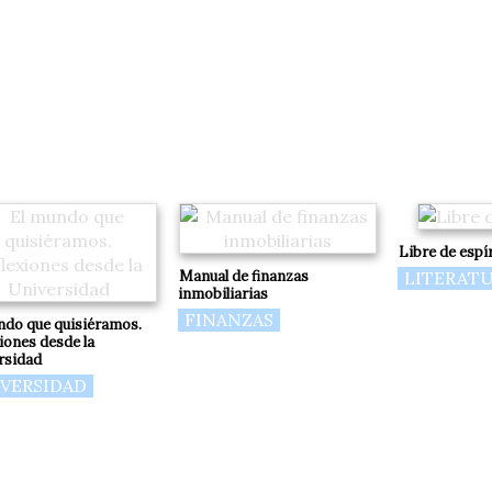
Libre de espí
Manual de finanzas
LITERAT
inmobiliarias
FINANZAS
ndo que quisiéramos.
iones desde la
rsidad
VERSIDAD