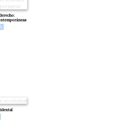
derecho:
contemporáneas
A
idental