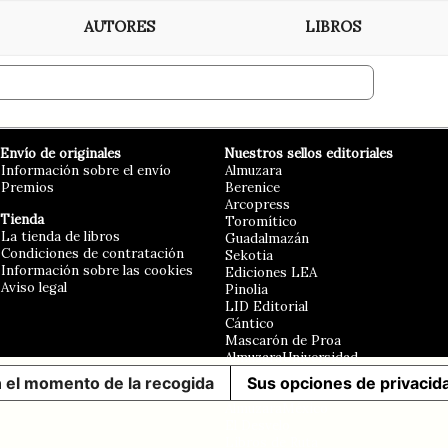
AUTORES
LIBROS
Envío de originales
Nuestros sellos editoriales
Información sobre el envío
Almuzara
Premios
Berenice
Arcopress
Tienda
Toromítico
La tienda de libros
Guadalmazán
Condiciones de contratación
Sekotia
Información sobre las cookies
Ediciones LEA
Aviso legal
Pinolia
LID Editorial
Cántico
Mascarón de Proa
AlmuzaraUniversidad
Erasmus
n el momento de la recogida
Sus opciones de privacid
Libros en el bolsillo
AlmuzaraMéxico
El Desvelo
Libros de Ruta