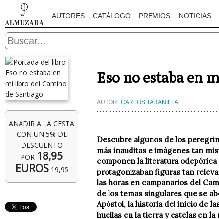
AUTORES
CATÁLOGO
PREMIOS
NOTICIAS
Eso no estaba en m
AUTOR:
CARLOS TARANILLA
AÑADIR A LA CESTA
CON UN 5% DE
Descubre algunos de los peregrino
DESCUENTO
más inauditas e imágenes tan mist
18,95
POR
componen la literatura odepórica
EUROS
19,95
protagonizaban figuras tan relev
las horas en campanarios del Camin
de los temas singulares que se ab
Apóstol, la historia del inicio de
huellas en la tierra y estelas en 