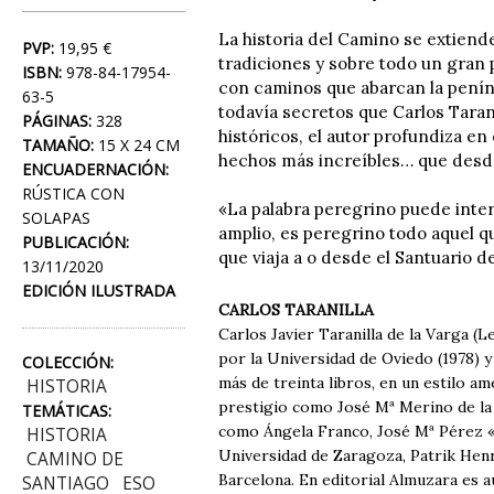
La historia del Camino se extiende
PVP:
19,95 €
tradiciones y sobre todo un gran 
ISBN:
978-84-17954-
con caminos que abarcan la penín
63-5
todavía secretos que Carlos Tarani
PÁGINAS:
328
históricos, el autor profundiza en 
TAMAÑO:
15 X 24 CM
hechos más increíbles… que desde 
ENCUADERNACIÓN:
RÚSTICA CON
«La palabra peregrino puede inter
SOLAPAS
amplio, es peregrino todo aquel qu
PUBLICACIÓN:
que viaja a o desde el Santuario d
13/11/2020
EDICIÓN ILUSTRADA
CARLOS TARANILLA
Carlos Javier Taranilla de la Varga (L
por la Universidad de Oviedo (1978) 
COLECCIÓN:
más de treinta libros, en un estilo a
HISTORIA
prestigio como José Mª Merino de la 
TEMÁTICAS:
como Ángela Franco, José Mª Pérez «Pe
HISTORIA
Universidad de Zaragoza, Patrik Henri
CAMINO DE
Barcelona. En editorial Almuzara es au
SANTIAGO
ESO