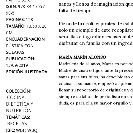
sanos y llenos de imaginación que 
ISBN:
978-84-17057-
falta de tiempo.
98-5
PÁGINAS:
128
Pizza de brócoli, espirales de c
TAMAÑO:
13,50 X 20
solo un ejemplo de este recopilat
CM
sencillas e ingredientes asequible
ENCUADERNACIÓN:
disfrutar en familia con un ingre
RÚSTICA CON
SOLAPAS
MARÍA MARÍN ALONSO
PUBLICACIÓN:
Madrileña de 41 años, María es perio
13/09/2019
Madre de cuatro hijos, ante la preocu
EDICIÓN ILUSTRADA
sanas para sus hijos, ha descubierto 
cocinar a su madre, empezó a aprend
llenar su repertorio de originales y 
COLECCIÓN:
siempre su labor de periodista en un
COCINA,
duda, es para ella su mayor orgullo y 
DIETÉTICA Y
NUTRICIÓN
TEMÁTICAS:
RECETAS
IBIC:
WBF; WBQ