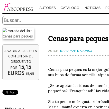
AUTORES
CATÁLOGO
NOTICIAS
F
Cenas para peques
AÑADIR A LA CESTA
AUTOR:
MARÍA MARÍN ALONSO
CON UN 5% DE
DESCUENTO
15,15
POR
Cenas para peques es la mejor gu
EUROS
15,95
sus hijos de forma sencilla, rápida
¿Se te agotan las ideas de menús 
pequeños? ¡Tranquilidad! Hay vida má
Si a tu peque no le gusta el brócol
María –mamá experta en cocinar a d
PVP:
15,95 €