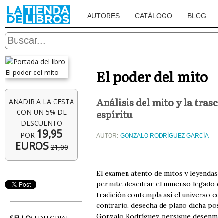
AUTORES
CATÁLOGO
BLOG
El poder del mito
Análisis del mito y la tras
AÑADIR A LA CESTA
espíritu
CON UN 5% DE
DESCUENTO
19,95
POR
AUTOR:
GONZALO RODRÍGUEZ GARCÍA
EUROS
21,00
El examen atento de mitos y leyendas,
permite descifrar el inmenso legado q
tradición contempla así el universo 
contrario, desecha de plano dicha posi
Gonzalo Rodríguez persigue desenmas
SELLO:
EDITORIAL