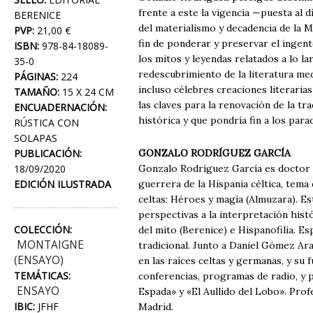
frente a este la vigencia —puesta al d
BERENICE
del materialismo y decadencia de la 
PVP:
21,00 €
fin de ponderar y preservar el ingent
ISBN:
978-84-18089-
los mitos y leyendas relatados a lo 
35-0
redescubrimiento de la literatura med
PÁGINAS:
224
incluso célebres creaciones literari
TAMAÑO:
15 X 24 CM
las claves para la renovación de la tr
ENCUADERNACIÓN:
histórica y que pondría fin a los pa
RÚSTICA CON
SOLAPAS
PUBLICACIÓN:
GONZALO RODRÍGUEZ GARCÍA
18/09/2020
Gonzalo Rodríguez García es doctor e
EDICIÓN ILUSTRADA
guerrera de la Hispania céltica, tema
celtas: Héroes y magia (Almuzara). Es
perspectivas a la interpretación hist
COLECCIÓN:
del mito (Berenice) e Hispanofilia. E
MONTAIGNE
tradicional. Junto a Daniel Gómez Ar
(ENSAYO)
en las raíces celtas y germanas, y s
TEMÁTICAS:
conferencias, programas de radio, y p
ENSAYO
Espada» y «El Aullido del Lobo». Prof
IBIC:
JFHF
Madrid.