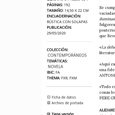
PÁGINAS:
192
Se cump
TAMAÑO:
14,50 X 22 CM
vaciada»
ENCUADERNACIÓN:
ilumina
RÚSTICA CON SOLAPAS
fulgores
PUBLICACIÓN:
posterio
29/05/2020
que Bere
«
La dehe
COLECCIÓN:
literat
CONTEMPORÁNEOS
TEMÁTICAS:
«Aquí es
NOVELA
una fide
IBIC:
FA
ANTONI
THEMA:
FXR; FXM
«Todo e
cosas l
Ficha de datos
PERE G
Archivo de portada
ALEJAN
Tiene versión