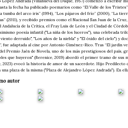
o López Andrada (Villanueva del Duque, 1957) comenzó a escribir m
asta la fecha ha publicado poemarios como “El Valle de los Tristes”
La tumba del arco iris” (1994), “Los pájaros del frío” (2000), “La tie
s” (2011), y recibido premios como el Nacional San Juan de la Cruz,
l Andalucía de la Crítica, el Fray Luis de León y el Ciudad de Córdo
simismo poesía infantil ("La niña de los luceros"), una celebrada tr
l viento derruido", "Los años de la niebla" y "El óxido del cielo") y do
”, fue adaptada al cine por Antonio Giménez-Rico. Tras “El jardín vert
el Premio Jaén de Novela, uno de los más prestigiosos del país, gra
les que huyeron" (Berenice, 2019) abordó el primer tramo de sus me
, 2023) evocó la historia de amor de un sacerdote. Hijo Predilecto d
una plaza de la misma ("Plaza de Alejandro López Andrada"). En ella
mo autor