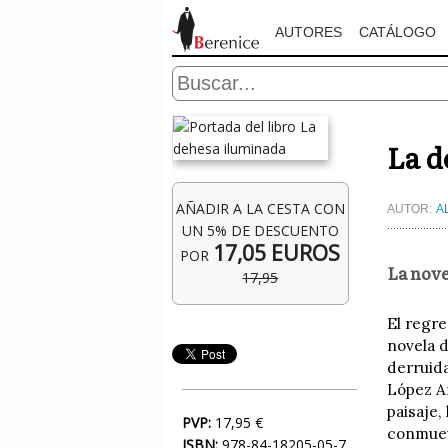
AUTORES
CATÁLOGO
La d
AÑADIR A LA CESTA CON
AUTOR:
A
UN 5% DE DESCUENTO
17,05 EUROS
POR
La nove
17,95
El regre
novela d
derruida
López An
paisaje,
PVP:
17,95 €
conmue
ISBN:
978-84-18205-05-7