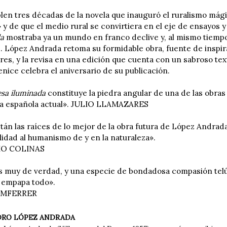
len tres décadas de la novela que inauguró el ruralismo mág
 y de que el medio rural se convirtiera en el eje de ensayos 
da
mostraba ya un mundo en franco declive y, al mismo tiempo,
. López Andrada retoma su formidable obra, fuente de inspir
res, y la revisa en una edición que cuenta con un sabroso te
nice celebra el aniversario de su publicación.
sa iluminada
constituye la piedra angular de una de las obras
ura española actual». JULIO LLAMAZARES
tán las raíces de lo mejor de la obra futura de López Andrad
lidad al humanismo de y en la naturaleza».
O COLINAS
s muy de verdad, y una especie de bondadosa compasión telúr
o empapa todo».
IMFERRER
DRO LÓPEZ ANDRADA