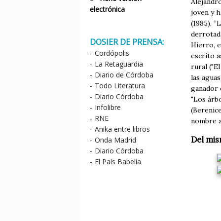
Alejandr
electrónica
joven y h
(1985), “
derrotada
DOSIER DE PRENSA:
Hierro, e
-
Cordópolis
escrito a
-
La Retaguardia
rural ("E
-
Diario de Córdoba
las aguas
-
Todo Literatura
ganador d
-
Diario Córdoba
"Los árbo
-
Infolibre
(Berenice
-
RNE
nombre a 
-
Anika entre libros
Del mis
-
Onda Madrid
-
Diario Córdoba
-
El País Babelia