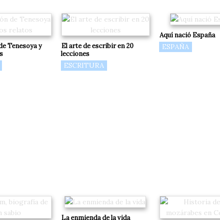
Aquí nació España
 de Tenesoya y
El arte de escribir en 20
ESPAÑA
s
lecciones
ESCRITURA
La enmienda de la vida