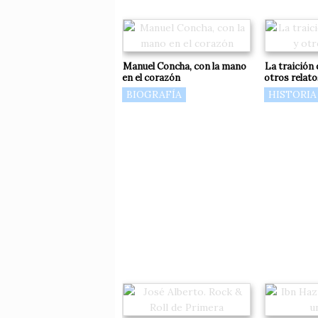
Manuel Concha, con la mano
La traición
en el corazón
otros relato
BIOGRAFÍA
HISTORIA