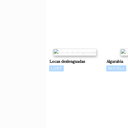
Locas deslenguadas
Algarabía
LGBT
NOVELA