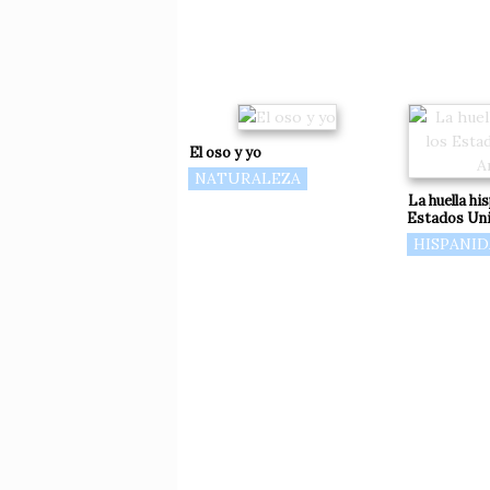
El oso y yo
NATURALEZA
La huella hi
Estados Uni
HISPANI