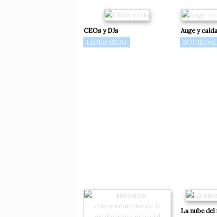
CEOs y DJs
Auge y caída
LIDERAZGO
SOCIEDA
La nube del