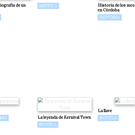
iografía de un
Historia de los mo
MÍSTICA
en Córdoba
HISTORIA
La llave
La leyenda de Kernival Town
SMO
NOVELA
NOVELA