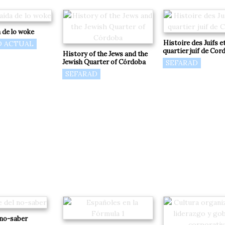
 de lo woke
Histoire des Juifs e
D ACTUAL
quartier juif de Cor
History of the Jews and the
Jewish Quarter of Córdoba
SEFARAD
SEFARAD
 no-saber