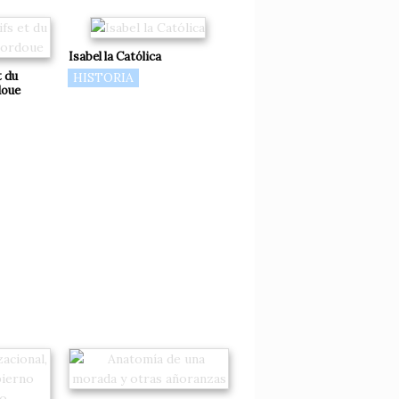
Isabel la Católica
t du
HISTORIA
doue