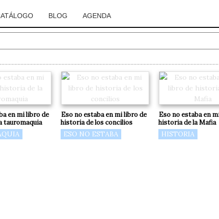
CATÁLOGO
BLOG
AGENDA
a en mi libro de
Eso no estaba en mi libro de
Eso no estaba en mi
la tauromaquia
historia de los concilios
historia de la Mafia
QUIA
ESO NO ESTABA
HISTORIA