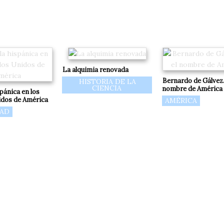
La alquimia renovada
Bernardo de Gálvez.
HISTORIA DE LA
CIENCIA
nombre de América
spánica en los
dos de América
AMÉRICA
DAD