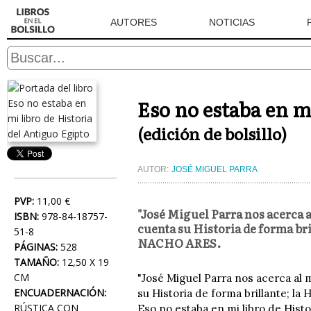
AUTORES
NOTICIAS
Eso no estaba en m
(edición de bolsillo)
AUTOR:
JOSÉ MIGUEL PARRA
PVP:
11,00 €
"José Miguel Parra nos acerca a
ISBN:
978-84-18757-
cuenta su Historia de forma bri
51-8
NACHO ARES.
PÁGINAS:
528
TAMAÑO:
12,50 X 19
CM
"José Miguel Parra nos acerca al 
ENCUADERNACIÓN:
su Historia de forma brillante; la
RÚSTICA CON
Eso no estaba en mi libro de Histo