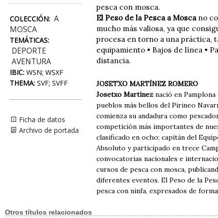
pesca con mosca.
El Peso de la Pesca a Mosca
no co
A
COLECCIÓN:
mucho más valiosa, ya que consigue
MOSCA
procesa en torno a una práctica, ta
TEMÁTICAS:
equipamiento • Bajos de línea • P
DEPORTE
distancia.
AVENTURA
IBIC:
WSN; WSXF
THEMA:
SVF; SVFF
JOSETXO MARTÍNEZ ROMERO
Josetxo Martínez
nació en Pamplona e
pueblos más bellos del Pirineo Navarr
comienza su andadura como pescador h
Ficha de datos
competición más importantes de nues
Archivo de portada
clasificado en ocho; capitán del Equ
Absoluto y participado en trece Ca
convocatorias nacionales e internacio
cursos de pesca con mosca, publicand
diferentes eventos. El Peso de la Pe
pesca con ninfa, expresados de forma
Otros títulos relacionados