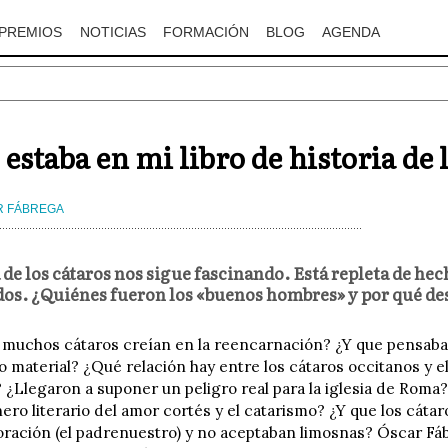
PREMIOS
NOTICIAS
FORMACIÓN
BLOG
AGENDA
 estaba en mi libro de historia de 
R FÁBREGA
 de los cátaros nos sigue fascinando. Está repleta de he
os. ¿Quiénes fueron los «buenos hombres» y por qué de
 muchos cátaros creían en la reencarnación? ¿Y que pensaban
o material? ¿Qué relación hay entre los cátaros occitanos y el
¿Llegaron a suponer un peligro real para la iglesia de Roma?
nero literario del amor cortés y el catarismo? ¿Y que los cát
oración (el padrenuestro) y no aceptaban limosnas? Óscar Fábr