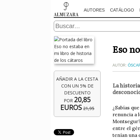
AUTORES
CATÁLOGO
Eso no
AUTOR:
ÓSCA
AÑADIR A LA CESTA
La historia
CON UN 5% DE
desconocid
DESCUENTO
20,85
POR
EUROS
¿Sabías que
21,95
renuncia a l
Montsegur? 
entre el gé
tenían una 