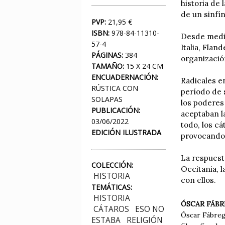
historia de 
de un sinfí
PVP:
21,95 €
ISBN:
978-84-11310-
Desde mediad
57-4
Italia, Flan
PÁGINAS:
384
organización
TAMAÑO:
15 X 24 CM
ENCUADERNACIÓN:
Radicales e
RÚSTICA CON
período de 
SOLAPAS
los poderes
PUBLICACIÓN:
aceptaban la
03/06/2022
todo, los cá
EDICIÓN ILUSTRADA
provocando 
La respuest
COLECCIÓN:
Occitania, l
HISTORIA
con ellos.
TEMÁTICAS:
HISTORIA
ÓSCAR FÁB
CÁTAROS
ESO NO
Óscar Fábrega
ESTABA
RELIGIÓN