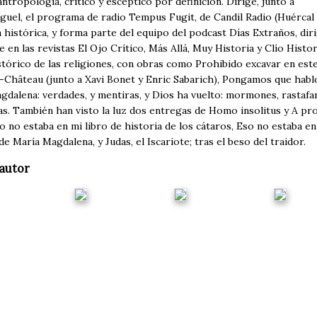
a antropología, crítico y escéptico por definición. Dirige, junto a
guel, el programa de radio Tempus Fugit, de Candil Radio (Huércal 
n histórica, y forma parte del equipo del podcast Días Extraños, di
 en las revistas El Ojo Crítico, Más Allá, Muy Historia y Clío Hist
istórico de las religiones, con obras como Prohibido excavar en e
-Château (junto a Xavi Bonet y Enric Sabarich), Pongamos que hablo
gdalena: verdades, y mentiras, y Dios ha vuelto: mormones, rastafar
as. También han visto la luz dos entregas de Homo insolitus y A p
o no estaba en mi libro de historia de los cátaros, Eso no estaba e
e María Magdalena, y Judas, el Iscariote; tras el beso del traidor.
autor