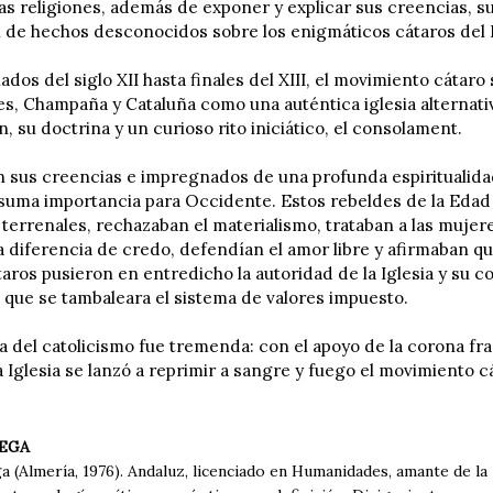
las religiones, además de exponer y explicar sus creencias, sus
n de hechos desconocidos sobre los enigmáticos cátaros del
os del siglo XII hasta finales del XIII, el movimiento cátaro 
des, Champaña y Cataluña como una auténtica iglesia alternati
, su doctrina y un curioso rito iniciático, el consolament.
n sus creencias e impregnados de una profunda espiritualida
suma importancia para Occidente. Estos rebeldes de la Edad 
 terrenales, rechazaban el materialismo, trataban a las mujer
 diferencia de credo, defendían el amor libre y afirmaban que
taros pusieron en entredicho la autoridad de la Iglesia y su c
que se tambaleara el sistema de valores impuesto.
a del catolicismo fue tremenda: con el apoyo de la corona fra
a Iglesia se lanzó a reprimir a sangre y fuego el movimiento 
REGA
 (Almería, 1976). Andaluz, licenciado en Humanidades, amante de la