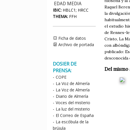
filosofía y l
EDAD MEDIA
Raquel Beren
IBIC:
HBLC1; HRCC
la divulgació
THEMA:
FFH
habitualmente
el estudio h
de Rennes-le
Ficha de datos
Cristo, La Ma
Archivo de portada
con albóndig
publicado: Es
desconocida d
DOSIER DE
Del mismo 
PRENSA:
-
COPE
-
La Voz de Almería
-
La Voz de Almería
-
Diario de Almería
-
Voces del misterio
-
La luz del misterio
-
El Correo de España
-
La escóbula de la
brújula