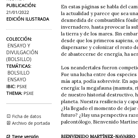
PUBLICACIÓN:
En estas páginas se habla del cam
21/01/2022
la actualidad y parece que sea una
EDICIÓN ILUSTRADA
desmedida de combustibles fósile
invernadero, hasta provocar la su
la tierra y de los mares. Sin emb
COLECCIÓN:
desde que los primeros sapiens, 
ENSAYO Y
dispersarse y colonizar el resto 
DIVULGACIÓN
de abastecerse de energía, ha se
(BOLSILLO)
TEMÁTICAS:
Los neandertales fueron competido
BOLSILLO
Fue una lucha entre dos especies
ENSAYO
más apta, podía sobrevivir. En aqu
IBIC:
PSXE
energía: la megafauna (mamuts, rin
THEMA:
PSXE
de nuestro historial destructivo,
planeta. Nuestra resiliencia y cap
¿Ha llegado el momento de dejar d
futuro? ¿Hay una perspectiva razo
Ficha de datos
paleontólogo, Bienvenido Martínez
Archivo de portada
Tiene versión
BIENVENIDO MARTÍNEZ-NAVARRO