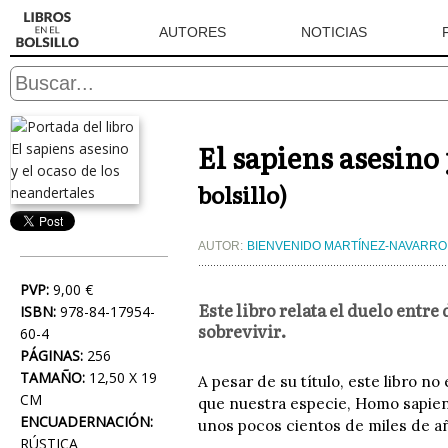
AUTORES
NOTICIAS
El sapiens asesino 
bolsillo)
AUTOR:
BIENVENIDO MARTÍNEZ-NAVARRO
PVP:
9,00 €
Este libro relata el duelo entre
ISBN:
978-84-17954-
sobrevivir.
60-4
PÁGINAS:
256
TAMAÑO:
12,50 X 19
A pesar de su título, este libro no
CM
que nuestra especie, Homo sapien
ENCUADERNACIÓN:
unos pocos cientos de miles de a
RÚSTICA