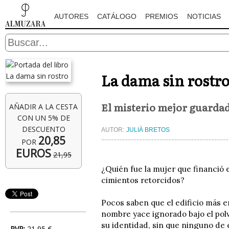
AUTORES
CATÁLOGO
PREMIOS
NOTICIAS
La dama sin rostr
El misterio mejor guardad
AÑADIR A LA CESTA
CON UN 5% DE
DESCUENTO
AUTOR:
JULIÀ BRETOS
20,85
POR
EUROS
21,95
¿Quién fue la mujer que financió 
cimientos retorcidos?
Pocos saben que el edificio más e
nombre yace ignorado bajo el polv
su identidad, sin que ninguno de 
PVP:
21,95 €