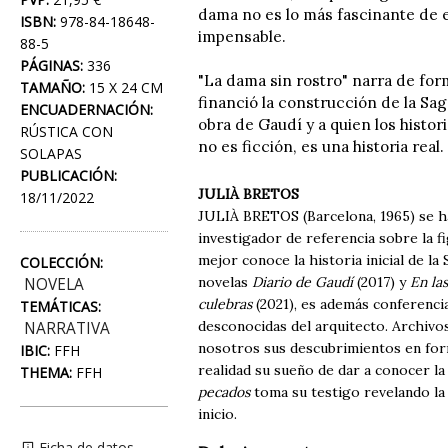
dama no es lo más fascinante de e
ISBN:
978-84-18648-
impensable.
88-5
PÁGINAS:
336
"La dama sin rostro" narra de fo
TAMAÑO:
15 X 24 CM
financió la construcción de la Sag
ENCUADERNACIÓN:
obra de Gaudí y a quien los histo
RÚSTICA CON
no es ficción, es una historia real.
SOLAPAS
PUBLICACIÓN:
JULIÀ BRETOS
18/11/2022
JULIÀ BRETOS (Barcelona, 1965) se ha
investigador de referencia sobre la f
mejor conoce la historia inicial de la
COLECCIÓN:
novelas
Diario de Gaudí
(2017) y
En la
NOVELA
culebras
(2021), es además conferenci
TEMÁTICAS:
desconocidas del arquitecto. Archivo
NARRATIVA
nosotros sus descubrimientos en for
IBIC:
FFH
realidad su sueño de dar a conocer l
THEMA:
FFH
pecados
toma su testigo revelando la 
inicio.
Ficha de datos