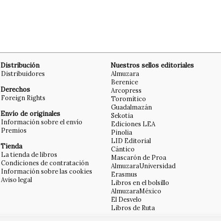
Distribución
Nuestros sellos editoriales
Distribuidores
Almuzara
Berenice
Derechos
Arcopress
Foreign Rights
Toromítico
Guadalmazán
Envío de originales
Sekotia
Información sobre el envío
Ediciones LEA
Premios
Pinolia
LID Editorial
Tienda
Cántico
La tienda de libros
Mascarón de Proa
Condiciones de contratación
AlmuzaraUniversidad
Información sobre las cookies
Erasmus
Aviso legal
Libros en el bolsillo
AlmuzaraMéxico
El Desvelo
Libros de Ruta