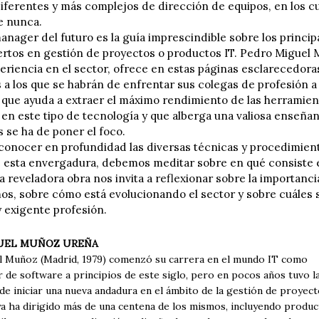
iferentes y más complejos de dirección de equipos, en los 
e nunca.
manager del futuro es la guía imprescindible sobre los princi
rtos en gestión de proyectos o productos IT. Pedro Miguel
eriencia en el sector, ofrece en estas páginas esclarecedora
 a los que se habrán de enfrentar sus colegas de profesión a 
 que ayuda a extraer el máximo rendimiento de las herramien
a en este tipo de tecnología y que alberga una valiosa enseñan
 se ha de poner el foco.
 conocer en profundidad las diversas técnicas y procedimient
 esta envergadura, debemos meditar sobre en qué consiste 
ta reveladora obra nos invita a reflexionar sobre la importanc
os, sobre cómo está evolucionando el sector y sobre cuáles 
y exigente profesión.
UEL MUÑOZ UREÑA
 Muñoz (Madrid, 1979) comenzó su carrera en el mundo IT como
 de software a principios de este siglo, pero en pocos años tuvo l
e iniciar una nueva andadura en el ámbito de la gestión de proyectos
 ya ha dirigido más de una centena de los mismos, incluyendo produ