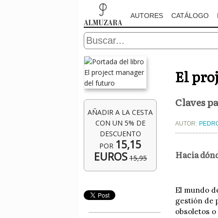
AUTORES
CATÁLOGO
El pro
Claves pa
AÑADIR A LA CESTA
CON UN 5% DE
AUTOR:
PEDRO
DESCUENTO
15,15
POR
Hacia dónd
EUROS
15,95
El mundo de
gestión de 
obsoletos o