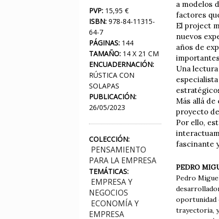
a modelos d
PVP:
15,95 €
factores qu
ISBN:
978-84-11315-
El project 
64-7
nuevos expe
PÁGINAS:
144
años de exp
TAMAÑO:
14 X 21 CM
importantes
ENCUADERNACIÓN:
Una lectura
RÚSTICA CON
especialist
SOLAPAS
estratégicos
PUBLICACIÓN:
Más allá de
26/05/2023
proyecto de
Por ello, es
interactuam
COLECCIÓN:
fascinante 
PENSAMIENTO
PARA LA EMPRESA
PEDRO MIG
TEMÁTICAS:
Pedro Miguel
EMPRESA Y
desarrollador
NEGOCIOS
oportunidad d
ECONOMÍA Y
trayectoria,
EMPRESA