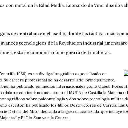
os con metal en la Edad Media. Leonardo da Vinci diseñó ve
iguas se centraban en el asedio, donde las tácticas más co
avances tecnológicos de la Revolución industrial amenazaro
iones; esto se conocería como guerra de trincheras.
enerife, 1966) es un divulgador gráfico especializado en
id. Su carrera profesional se ha desarrollado, principalmente,
i bien ha publicado en medios internacionales como Quest, Focus Ita
colabora con instituciones como el MUPA de Castilla la Mancha o 
onográficos sobre paleontología y dos sobre tecnología militar d
mo escritor, ha publicado los libros Destructores de Carros, Las 
erie Detras del Mito, dedicada a la guerra acorazada, que incluye l
Majestad y El Tío Sam va a la Guerra.