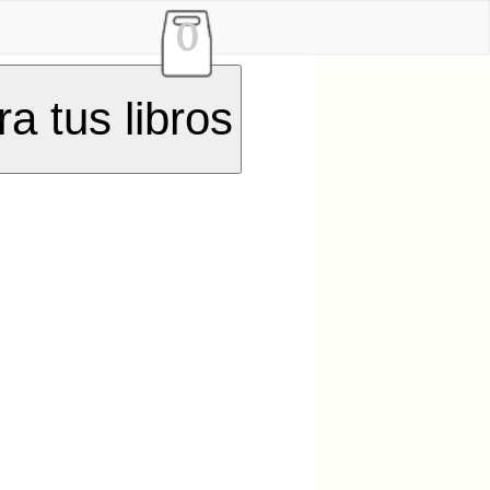
0
a tus libros