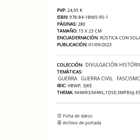
PVP:
24,95 €
ISBN:
978-84-18965-95-1
PÁGINAS:
280
TAMAÑO:
15 X 23 CM
ENCUADERNACIÓN:
RÚSTICA CON SOL
PUBLICACIÓN:
01/09/2023
DIVULGACIÓN HISTÓRI
COLECCIÓN:
TEMÁTICAS:
GUERRA
GUERRA CIVIL
FASCISM
IBIC:
HBWP; 3JKE
THEMA:
NHWR3;NHWL;1DSE;3MPBGJ-E
Ficha de datos
Archivo de portada