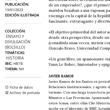
PUBLICACIÓN:
de un emperador?, ¿que el primer 
13/01/2023
maridos besaban a sus esposas par
EDICIÓN ILUSTRADA
enemiga en la capital de la Repúb
fascinante, extravagante y diverti
COLECCIÓN:
«El objetivo primordial del autor
ENSAYO Y
desde otra perspectiva, desde un 
DIVULGACIÓN
(consabida unas veces, menos con
(BOLSILLO)
Gonzalo Bravo, Universidad Comp
TEMÁTICAS:
HISTORIA
«Un gran libro, un apasionante vi
IBIC:
HBTB
Yann Le Bohec, historiador y epigr
THEMA:
NH
JAVIER RAMOS
Javier Ramos de los Santos es periodi
Relaciones Institucionales, y agente d
Ficha de datos
turismo. Con una larga trayectoria p
Archivo de portada
Minutos o Las Provincias. Apasionado p
estos temas, entre ellas Clío Histori
noche en el laberinto de RNE. Actual