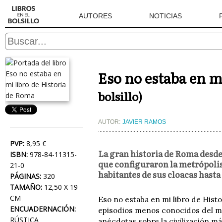
AUTORES
NOTICIAS
Eso no estaba en m
bolsillo)
AUTOR:
JAVIER RAMOS
PVP:
8,95 €
La gran historia de Roma desde
ISBN:
978-84-11315-
que configuraron la metrópolis
21-0
habitantes de sus cloacas hasta
PÁGINAS:
320
TAMAÑO:
12,50 X 19
CM
Eso no estaba en mi libro de Hist
ENCUADERNACIÓN:
episodios menos conocidos del ma
RÚSTICA
anécdotas sobre la civilización m