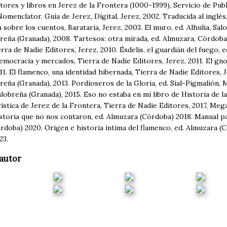
tores y libros en Jerez de la Frontera (1000-1999), Servicio de Pub
Nomenclator. Guía de Jerez, Dígital, Jerez, 2002. Traducida al inglés,
 sobre los cuentos, Barataria, Jerez, 2003. El muro, ed. Alhulia, Salo
breña (Granada), 2008. Tartesos: otra mirada, ed. Almuzara, Córdoba
rra de Nadie Editores, Jerez, 2010. Ésdelis, el guardián del fuego, e
emocracia y mercados, Tierra de Nadie Editores, Jerez, 2011. El gno
11. El flamenco, una identidad hibernada, Tierra de Nadie Editores, J
breña (Granada), 2013. Pordioseros de la Gloria, ed. Sial-Pigmalión, M
Salobreña (Granada), 2015. Eso no estaba en mi libro de Historia de l
rística de Jerez de la Frontera, Tierra de Nadie Editores, 2017, Meg
istoria que no nos contaron, ed. Almuzara (Córdoba) 2018. Manual pa
doba) 2020. Origen e historia íntima del flamenco, ed. Almuzara (C
23.
autor