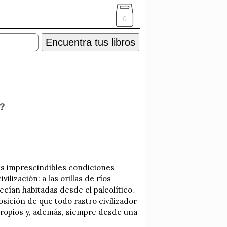
0
Encuentra tus libros
l?
las imprescindibles condiciones
ilización: a las orillas de ríos
cían habitadas desde el paleolítico.
osición de que todo rastro civilizador
 propios y, además, siempre desde una