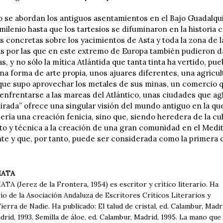
o se abordan los antiguos asentamientos en el Bajo Guadalquiv
 milenio hasta que los tartesios se difuminaron en la historia
s concretas sobre los yacimientos de Asta y toda la zona de l
as por las que en este extremo de Europa también pudieron da
s, y no sólo la mítica Atlántida que tanta tinta ha vertido, p
una forma de arte propia, unos ajuares diferentes, una agricu
que supo aprovechar los metales de sus minas, un comercio qu
enfrentarse a las mareas del Atlántico, unas ciudades que agl
mirada” ofrece una singular visión del mundo antiguo en la qu
sería una creación fenicia, sino que, siendo heredera de la cu
o y técnica a la creación de una gran comunidad en el Medi
nte y que, por tanto, puede ser considerada como la primera c
MATA
A (Jerez de la Frontera, 1954) es escritor y crítico literario. Ha
io de la Asociación Andaluza de Escritores Críticos Literarios y
ierra de Nadie. Ha publicado: El talud de cristal, ed. Calambur, Mad
rid, 1993. Semilla de áloe, ed. Calambur, Madrid, 1995. La mano que 