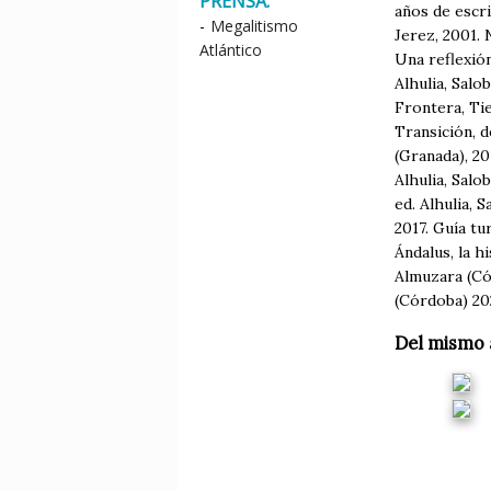
PRENSA:
años de escri
-
Megalitismo
Jerez, 2001. 
Atlántico
Una reflexión
Alhulia, Salo
Frontera, Tie
Transición, d
(Granada), 20
Alhulia, Salo
ed. Alhulia, 
2017. Guía tu
Ándalus, la h
Almuzara (Cór
(Córdoba) 20
Del mismo 