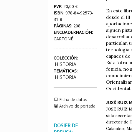
PVP:
20,00 €
En este libr
ISBN:
978-84-92573-
desde el III
31-8
aportacione
PÁGINAS:
208
siguen pist
ENCUADERNACIÓN:
desarrollada
CARTONÉ
particular, 
tecnología 
capaces de 
COLECCIÓN:
Esta “otra 
HISTORIA
fenicia, no 
TEMÁTICAS:
conocimient
HISTORIA
Orientaliza
Occidental.
Ficha de datos
JOSÉ RUIZ 
Archivo de portada
JOSÉ RUIZ MAT
sido secretar
director de T
DOSIER DE
Calambur, Mad