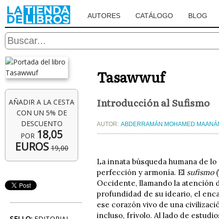
AUTORES
CATÁLOGO
BLOG
Tasawwuf
Introducción al Sufismo
AÑADIR A LA CESTA
CON UN 5% DE
DESCUENTO
AUTOR:
ABDERRAMÁN MOHAMED MAANÁ
18,05
POR
EUROS
19,00
La innata búsqueda humana de lo 
perfección y armonía. El
sufismo
(
Occidente, llamando la atención de
profundidad de su ideario, el enca
ese corazón vivo de una civilizaci
incluso, frívolo. Al lado de estudi
SELLO:
EDITORIAL