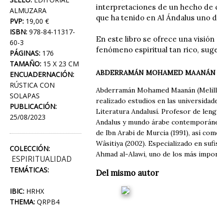
interpretaciones de un hecho de 
ALMUZARA
que ha tenido en Al Ándalus uno 
PVP:
19,00 €
ISBN:
978-84-11317-
En este libro se ofrece una visió
60-3
fenómeno espiritual tan rico, sug
PÁGINAS:
176
TAMAÑO:
15 X 23 CM
ABDERRAMÁN MOHAMED MAANÁN
ENCUADERNACIÓN:
RÚSTICA CON
Abderramán Mohamed Maanán (Melilla, 
SOLAPAS
realizado estudios en las universidad
PUBLICACIÓN:
Literatura Andalusí. Profesor de leng
25/08/2023
Andalus y mundo árabe contemporáneo.
de Ibn Arabi de Murcia (1991), así com
Wâsitiya (2002). Especializado en suf
COLECCIÓN:
Ahmad al-Alawi, uno de los más impo
ESPIRITUALIDAD
TEMÁTICAS:
Del mismo autor
IBIC:
HRHX
THEMA:
QRPB4