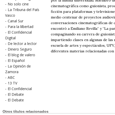
por la misma universidad. Miembro de 
-
No solo cine
cinematográfica como guionista, prod
-
La Tribuna del País
ficción para plataformas y television
Vasco
medio centenar de proyectos audiovi
-
Canal Sur
conversaciones cinematográficas de cin
-
Para la lilbertad
encontró a Emiliano Revilla” y “La pan
-
El Confidencial
compaginando su carrera de guionista,
Digital
impartiendo clases en algunas de las 
-
De lector a lector
escuela de artes y espectáculos, UFV
-
Dinero Seguro
diferentes materias relacionadas con 
-
El blog de valero
-
El Español
-
La Opinión de
Zamora
-
ABC
-
13 TV
-
El Confidencial
-
El Debate
-
El Debate
Otros títulos relacionados