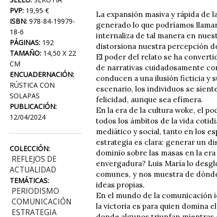
PVP:
19,95 €
La expansión masiva y rápida de l
ISBN:
978-84-19979-
generado lo que podríamos llamar u
18-6
internaliza de tal manera en nues
PÁGINAS:
192
distorsiona nuestra percepción de
TAMAÑO:
14,50 X 22
El poder del relato se ha convert
CM
de narrativas cuidadosamente co
ENCUADERNACIÓN:
conducen a una ilusión ficticia y s
RÚSTICA CON
escenario, los individuos se sie
SOLAPAS
felicidad, aunque sea efímera.
PUBLICACIÓN:
En la era de la cultura woke, el 
12/04/2024
todos los ámbitos de la vida cotidia
mediático y social, tanto en los e
estrategia es clara: generar un 
COLECCIÓN:
dominio sobre las masas en la era
REFLEJOS DE
envergadura? Luis María lo desgl
ACTUALIDAD
comunes, y nos muestra de dónde
TEMÁTICAS:
ideas propias.
PERIODISMO
En el mundo de la comunicación ide
COMUNICACIÓN
la victoria es para quien domina e
ESTRATEGIA
donde algunos triunfan mientras 