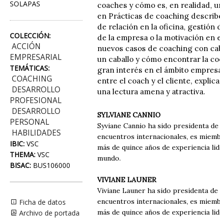
SOLAPAS
coaches y cómo es, en realidad, u
en Prácticas de coaching describe
de relación en la oficina, gestión
COLECCIÓN:
de la empresa o la motivación en 
ACCIÓN
nuevos casos de coaching con cab
EMPRESARIAL
un caballo y cómo encontrar la co
TEMÁTICAS:
gran interés en el ámbito empresa
COACHING
entre el coach y el cliente, expli
DESARROLLO
una lectura amena y atractiva.
PROFESIONAL
DESARROLLO
SYLVIANE CANNIO
PERSONAL
Syviane Cannio ha sido presidenta de 
HABILIDADES
encuentros internacionales, es miemb
IBIC:
VSC
más de quince años de experiencia l
THEMA:
VSC
mundo.
BISAC:
BUS106000
VIVIANE LAUNER
Viviane Launer ha sido presidenta de 
encuentros internacionales, es miemb
Ficha de datos
más de quince años de experiencia l
Archivo de portada