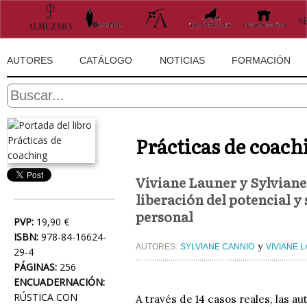
AUTORES
CATÁLOGO
NOTICIAS
FORMACIÓN
Prácticas de coach
Viviane Launer y Sylviane 
liberación del potencial y 
personal
PVP:
19,90 €
ISBN:
978-84-16624-
y
AUTORES:
SYLVIANE CANNIO
VIVIANE 
29-4
PÁGINAS:
256
ENCUADERNACIÓN:
RÚSTICA CON
A través de 14 casos reales, las 