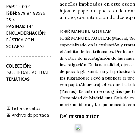
aquellos implicados en este escena
PVP:
15,00 €
hijos, el papel del padre en la cr
ISBN:
978-84-88586-
ameno, con intención de despejar
25-4
PÁGINAS:
144
JOSÉ MANUEL AGUILAR
ENCUADERNACIÓN:
JOSÉ MANUEL AGUILAR (Madrid, 1968),
RÚSTICA CON
especializado en la evaluación y trat
SOLAPAS
el ámbito de los tribunales. Profesor
director de investigación de las má
investigación. En la actualidad, ejer
COLECCIÓN:
de psicología sanitaria y la práctica
SOCIEDAD ACTUAL
los juzgados le llevó a publicar el pr
TEMÁTICAS:
con papá (Almuzara), obra que trata 
(Taurus). Es autor de dos guías que t
Comunidad de Madrid, una Guía de evalu
morir un idiota y Lo que nunca te con
Ficha de datos
Archivo de portada
Del mismo autor