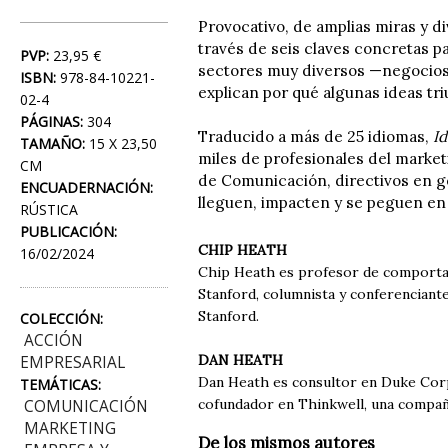
Provocativo, de amplias miras y di
través de seis claves concretas p
PVP:
23,95 €
sectores muy diversos —negocios,
ISBN:
978-84-10221-
explican por qué algunas ideas tri
02-4
PÁGINAS:
304
Traducido a más de 25 idiomas,
I
TAMAÑO:
15 X 23,50
miles de profesionales del market
CM
de Comunicación, directivos en g
ENCUADERNACIÓN:
lleguen, impacten y se peguen en
RÚSTICA
PUBLICACIÓN:
CHIP HEATH
16/02/2024
Chip Heath es profesor de comportam
Stanford, columnista y conferenciante
Stanford.
COLECCIÓN:
ACCIÓN
DAN HEATH
EMPRESARIAL
Dan Heath es consultor en Duke Corp
TEMÁTICAS:
cofundador en Thinkwell, una compañí
COMUNICACIÓN
MARKETING
De los mismos autores