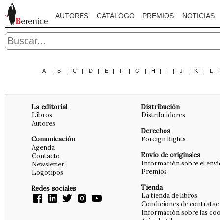
AUTORES
CATÁLOGO
PREMIOS
NOTICIAS
A
|
B
|
C
|
D
|
E
|
F
|
G
|
H
|
I
|
J
|
K
|
L
La editorial
Distribución
Libros
Distribuidores
Autores
Derechos
Comunicación
Foreign Rights
Agenda
Envío de originales
Contacto
Información sobre el enví
Newsletter
Premios
Logotipos
Tienda
Redes sociales
La tienda de libros
Condiciones de contratac
Información sobre las coo