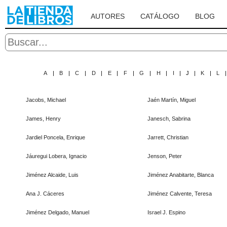
AUTORES
CATÁLOGO
BLOG
A
|
B
|
C
|
D
|
E
|
F
|
G
|
H
|
I
|
J
|
K
|
L
Jacobs, Michael
Jaén Martín, Miguel
James, Henry
Janesch, Sabrina
Jardiel Poncela, Enrique
Jarrett, Christian
Jáuregui Lobera, Ignacio
Jenson, Peter
Jiménez Alcaide, Luis
Jiménez Anabitarte, Blanca
Ana J. Cáceres
Jiménez Calvente, Teresa
Jiménez Delgado, Manuel
Israel J. Espino