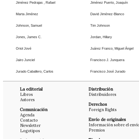
Jiménez Pedrajas , Rafael
Jiménez Puerto, Joaquín
Marta Jiménez
David Jiménez-Blanco
Johnson, Samuel
Tim Johnson
Jones, James C.
Jordan, Hillary
Oriol Jové
Juárez Franco, Miguel Ángel
Jairo Junciel
Francisco J. Junquera
Jurado Caballero, Carlos
Francisco José Jurado
La editorial
Distribución
Libros
Distribuidores
Autores
Derechos
Comunicación
Foreign Rights
Agenda
Envío de originales
Contacto
Información sobre el enví
Newsletter
Premios
Logotipos