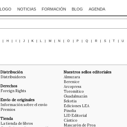
ÁLOGO
NOTICIAS
FORMACIÓN
BLOG
AGENDA
G
|
H
|
I
|
J
|
K
|
L
|
M
|
N
|
O
|
P
|
Q
|
R
|
S
|
T
|
U
Distribución
Nuestros sellos editoriales
Distribuidores
Almuzara
Berenice
Derechos
Arcopress
Foreign Rights
Toromítico
Guadalmazán
Envío de originales
Sekotia
Información sobre el envío
Ediciones LEA
Premios
Pinolia
LID Editorial
Tienda
Cántico
La tienda de libros
Mascarón de Proa