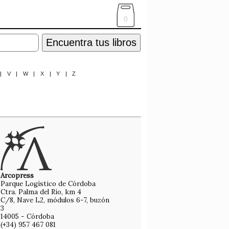
0
Encuentra tus libros
|
V
|
W
|
X
|
Y
|
Z
Arcopress
Parque Logístico de Córdoba
Ctra. Palma del Río, km 4
C/8, Nave L2, módulos 6-7, buzón
3
14005 - Córdoba
(+34) 957 467 081