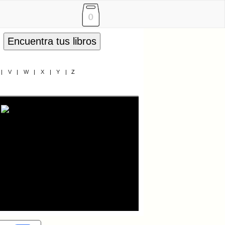
0
Encuentra tus libros
|
V
|
W
|
X
|
Y
|
Z