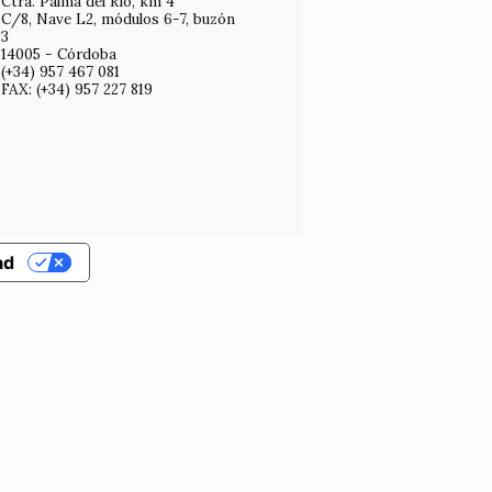
Ctra. Palma del Río, km 4
C/8, Nave L2, módulos 6-7, buzón
3
14005 - Córdoba
(+34) 957 467 081
FAX: (+34) 957 227 819
ad