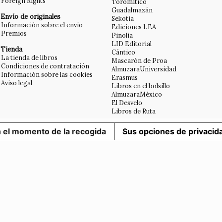
Foreign Rights
Toromítico
Guadalmazán
Envío de originales
Sekotia
Información sobre el envío
Ediciones LEA
Premios
Pinolia
LID Editorial
Tienda
Cántico
La tienda de libros
Mascarón de Proa
Condiciones de contratación
AlmuzaraUniversidad
Información sobre las cookies
Erasmus
Aviso legal
Libros en el bolsillo
AlmuzaraMéxico
El Desvelo
Libros de Ruta
n el momento de la recogida
Sus opciones de privacid