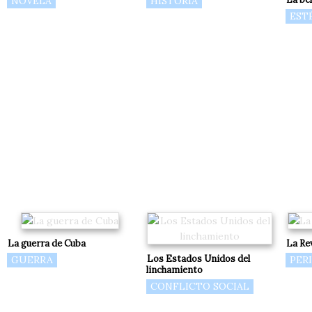
NOVELA
HISTORIA
EST
La guerra de Cuba
La Re
Los Estados Unidos del
GUERRA
PER
linchamiento
CONFLICTO SOCIAL