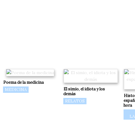
Poema de la medicina
El simio, el idiota y los
MEDICINA
demás
Histor
españ
RELATOS
hora
L