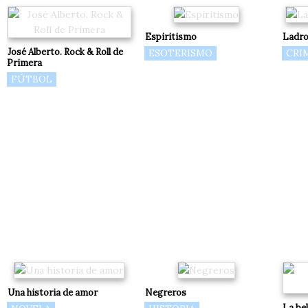
Espiritismo
Ladro
José Alberto. Rock & Roll de
ESOTERISMO
CRI
Primera
FÚTBOL
Una historia de amor
Negreros
La bel