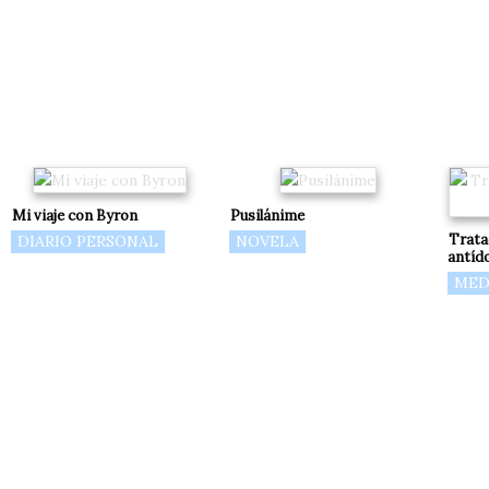
Mi viaje con Byron
Pusilánime
Trata
DIARIO PERSONAL
NOVELA
antíd
MED