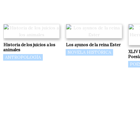
Historia de los juicios a los
Los ayunos de la reina Ester
animales
XLIV 
NOVELA HISTÓRICA
Poesí
ANTROPOLOGÍA
POE