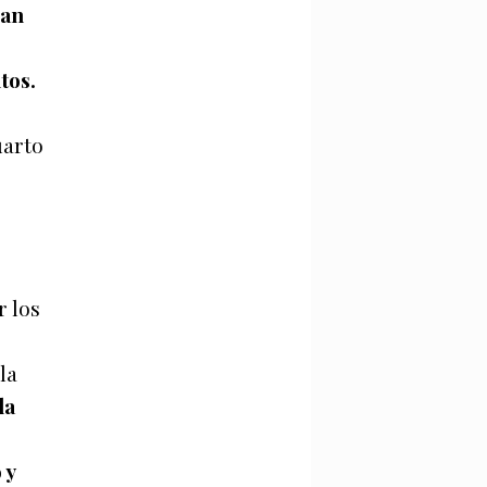
zan
tos.
uarto
r los
la
la
e
 y