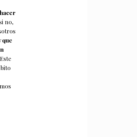
 hacer
 si no,
sotros
y que
én
 Este
bito
emos