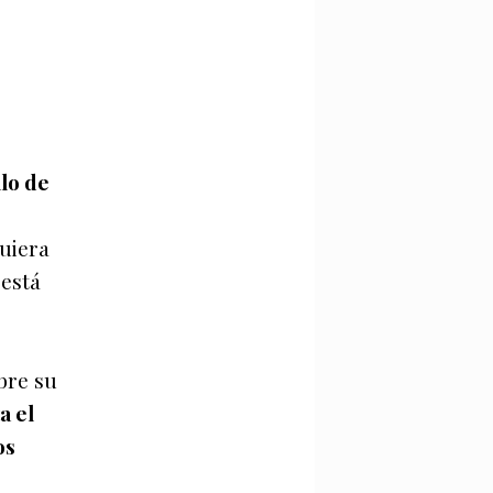
llo de
quiera
 está
bre su
a el
os