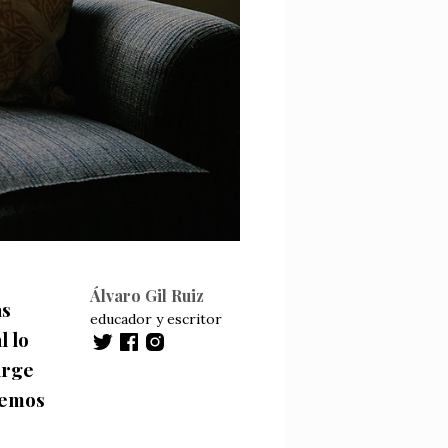
Álvaro Gil Ruiz
as
educador y escritor
l lo
urge
remos