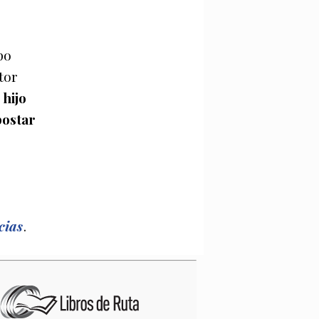
po
tor
hijo
postar
cias
.