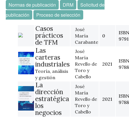
Normas de publicación
DRM
Solicitud de
publicación
Proceso de selección
Casos
José
ISBN
prácticos
María
0
9791
de TFM
Carabante
Las
José
carteras
María
ISBN
industriales
Revello de
2021
9788
Toro y
Teoría, análisis
Cabello
y gestión
La
José
dirección
María
ISBN
estratégica
Revello de
2021
9788
los
Toro y
negocios
Cabello